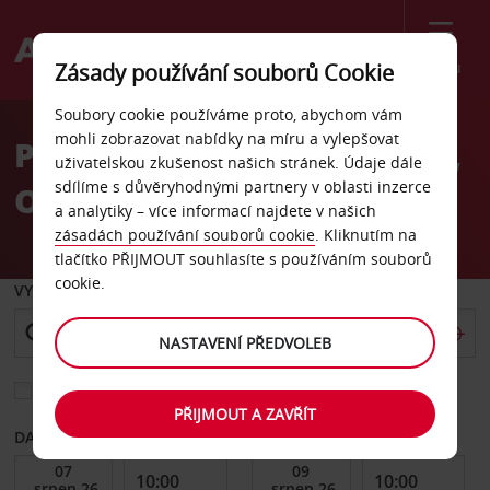
Menu
Zásady používání souborů Cookie
Welcome
Soubory cookie používáme proto, abychom vám
to
mohli zobrazovat nabídky na míru a vylepšovat
Pronájem auta Oldenburg,
Avis
uživatelskou zkušenost našich stránek. Údaje dále
sdílíme s důvěryhodnými partnery v oblasti inzerce
Oldenburg
a analytiky – více informací najdete v našich
zásadách používání souborů cookie
. Kliknutím na
tlačítko PŘIJMOUT souhlasíte s používáním souborů
cookie.
VYZVEDNOUT Z
NASTAVENÍ PŘEDVOLEB
Vyberte si jiné místo vrácení
PŘIJMOUT A ZAVŘÍT
DATUM OD
DATUM DO