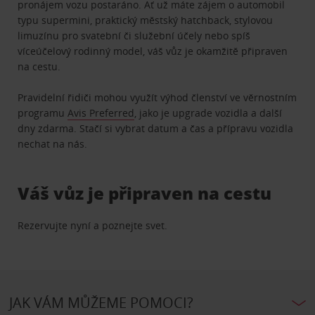
pronájem vozu postaráno. Ať už máte zájem o automobil
typu supermini, praktický městský hatchback, stylovou
limuzínu pro svatební či služební účely nebo spíš
víceúčelový rodinný model, váš vůz je okamžitě připraven
na cestu.
Pravidelní řidiči mohou využít výhod členství ve věrnostním
programu
Avis Preferred
, jako je upgrade vozidla a další
dny zdarma. Stačí si vybrat datum a čas a přípravu vozidla
nechat na nás.
Váš vůz je připraven na cestu
Rezervujte nyní a poznejte svet.
JAK VÁM MŮŽEME POMOCI?