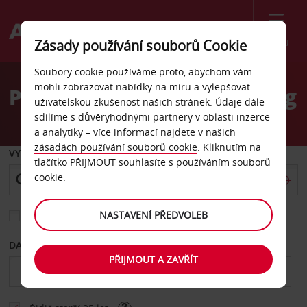
Menu
Zásady používání souborů Cookie
Welcome
Soubory cookie používáme proto, abychom vám
to
mohli zobrazovat nabídky na míru a vylepšovat
Pronájem auta Regensburg
Avis
uživatelskou zkušenost našich stránek. Údaje dále
sdílíme s důvěryhodnými partnery v oblasti inzerce
a analytiky – více informací najdete v našich
zásadách používání souborů cookie
. Kliknutím na
VYZVEDNOUT Z
tlačítko PŘIJMOUT souhlasíte s používáním souborů
cookie.
NASTAVENÍ PŘEDVOLEB
Vyberte si jiné místo vrácení
DATUM OD
DATUM DO
PŘIJMOUT A ZAVŘÍT