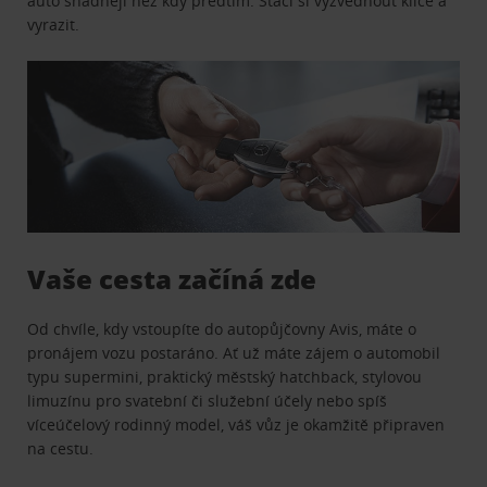
auto snadněji než kdy předtím. Stačí si vyzvednout klíče a
vyrazit.
Vaše cesta začíná zde
Od chvíle, kdy vstoupíte do autopůjčovny Avis, máte o
pronájem vozu postaráno. Ať už máte zájem o automobil
typu supermini, praktický městský hatchback, stylovou
limuzínu pro svatební či služební účely nebo spíš
víceúčelový rodinný model, váš vůz je okamžitě připraven
na cestu.