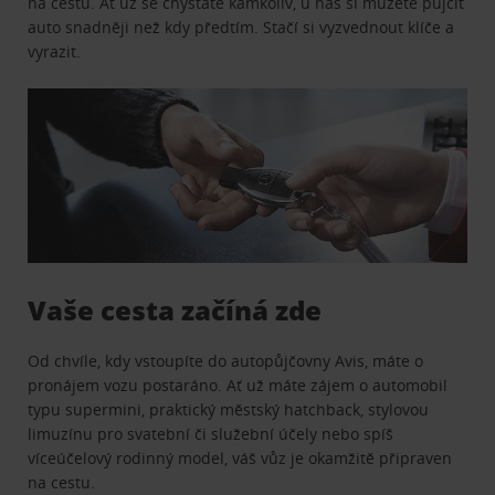
na cestu. Ať už se chystáte kamkoliv, u nás si můžete půjčit
auto snadněji než kdy předtím. Stačí si vyzvednout klíče a
vyrazit.
Vaše cesta začíná zde
Od chvíle, kdy vstoupíte do autopůjčovny Avis, máte o
pronájem vozu postaráno. Ať už máte zájem o automobil
typu supermini, praktický městský hatchback, stylovou
limuzínu pro svatební či služební účely nebo spíš
víceúčelový rodinný model, váš vůz je okamžitě připraven
na cestu.