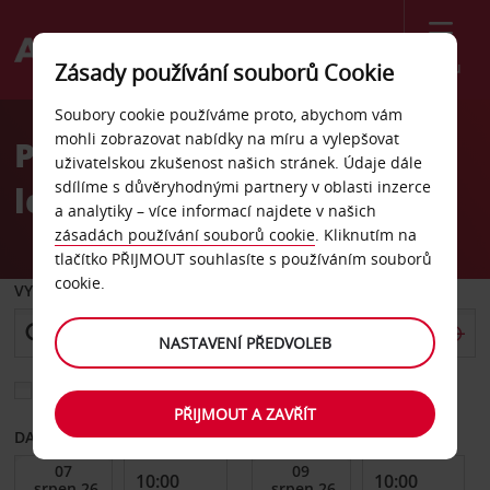
Menu
Zásady používání souborů Cookie
Welcome
Soubory cookie používáme proto, abychom vám
to
mohli zobrazovat nabídky na míru a vylepšovat
Pronájem auta Münster,
Avis
uživatelskou zkušenost našich stránek. Údaje dále
sdílíme s důvěryhodnými partnery v oblasti inzerce
letiště Osnabrück
a analytiky – více informací najdete v našich
zásadách používání souborů cookie
. Kliknutím na
tlačítko PŘIJMOUT souhlasíte s používáním souborů
cookie.
VYZVEDNOUT Z
NASTAVENÍ PŘEDVOLEB
Vyberte si jiné místo vrácení
PŘIJMOUT A ZAVŘÍT
DATUM OD
DATUM DO