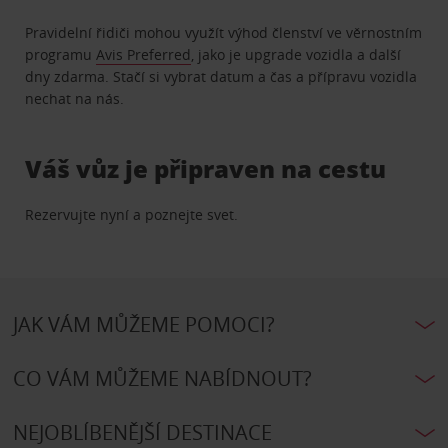
Pravidelní řidiči mohou využít výhod členství ve věrnostním
programu
Avis Preferred
, jako je upgrade vozidla a další
dny zdarma. Stačí si vybrat datum a čas a přípravu vozidla
nechat na nás.
Váš vůz je připraven na cestu
Rezervujte nyní a poznejte svet.
JAK VÁM MŮŽEME POMOCI?
CO VÁM MŮŽEME NABÍDNOUT?
NEJOBLÍBENĚJŠÍ DESTINACE