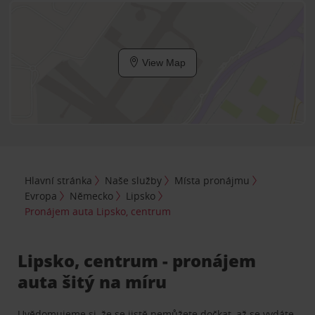
View Map
Hlavní stránka
Naše služby
Místa pronájmu
Evropa
Německo
Lipsko
Pronájem auta Lipsko, centrum
Lipsko, centrum - pronájem
auta šitý na míru
Uvědomujeme si, že se jistě nemůžete dočkat, až se vydáte