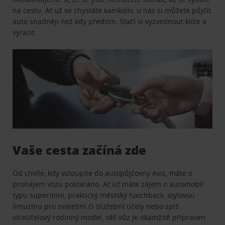
na cestu. Ať už se chystáte kamkoliv, u nás si můžete půjčit
auto snadněji než kdy předtím. Stačí si vyzvednout klíče a
vyrazit.
Vaše cesta začíná zde
Od chvíle, kdy vstoupíte do autopůjčovny Avis, máte o
pronájem vozu postaráno. Ať už máte zájem o automobil
typu supermini, praktický městský hatchback, stylovou
limuzínu pro svatební či služební účely nebo spíš
víceúčelový rodinný model, váš vůz je okamžitě připraven