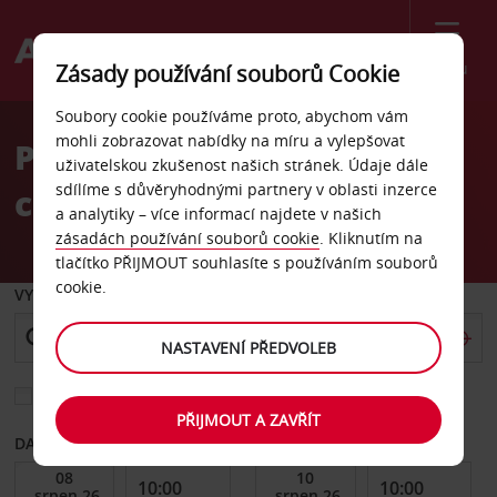
Menu
Zásady používání souborů Cookie
Welcome
Soubory cookie používáme proto, abychom vám
to
mohli zobrazovat nabídky na míru a vylepšovat
Pronájem auta Lipsko,
Avis
uživatelskou zkušenost našich stránek. Údaje dále
sdílíme s důvěryhodnými partnery v oblasti inzerce
centrum
a analytiky – více informací najdete v našich
zásadách používání souborů cookie
. Kliknutím na
tlačítko PŘIJMOUT souhlasíte s používáním souborů
cookie.
VYZVEDNOUT Z
NASTAVENÍ PŘEDVOLEB
Vyberte si jiné místo vrácení
PŘIJMOUT A ZAVŘÍT
DATUM OD
DATUM DO