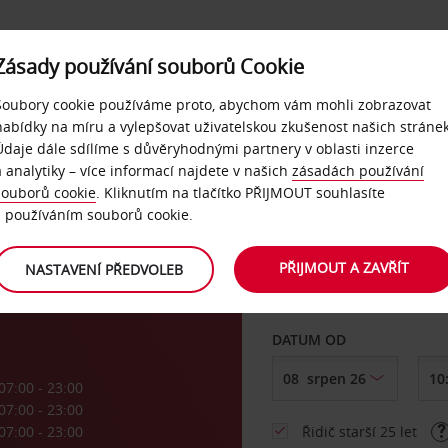
Zásady používání souborů Cookie
NAŠE SLUŽBY
FIREMNÍ ZÁKAZNÍCI
QUICKPASS
Soubory cookie používáme proto, abychom vám mohli zobrazovat
nabídky na míru a vylepšovat uživatelskou zkušenost našich stránek
Údaje dále sdílíme s důvěryhodnými partnery v oblasti inzerce
a analytiky – více informací najdete v našich
zásadách používání
souborů cookie
. Kliknutím na tlačítko PŘIJMOUT souhlasíte
VYZVEDNOUT Z
s používáním souborů cookie.
onn
PŘIJMOUT A ZAVŘÍT
NASTAVENÍ PŘEDVOLEB
Vyberte si jiné místo 
DATUM OD
07:00 - 23:00
07:00 - 23:00
07:00 - 23:00
Řidič starší 25 let