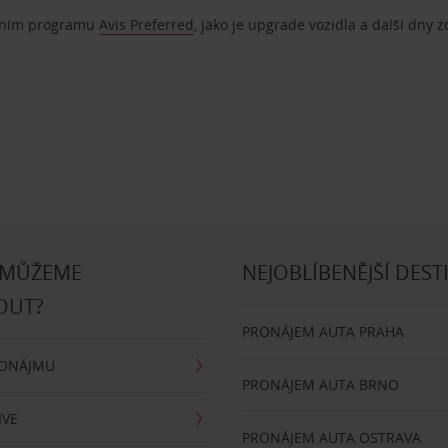
ostním programu
Avis Preferred
, jako je upgrade vozidla a další dny 
 MŮŽEME
NEJOBLÍBENĚJŠÍ DEST
OUT?
PRONÁJEM AUTA PRAHA
RONÁJMU
PRONÁJEM AUTA BRNO
IVE
PRONÁJEM AUTA OSTRAVA