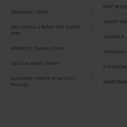
PROČ REZER
ZÁKAZNICKÝ SERVIS
VOZOVÝ PA
AVIS LEASING A ŘEŠENÍ PRO VOZOVÝ
PARK
STÁHNOUT A
MOŽNOSTI ZÍSKÁNÍ LICENCE
VĚRNOSTNÍ
ČASTO KLADENÉ OTÁZKY
O SPOLEČNO
QUICKPASS: VYDEJTE SE NA CESTU
ZAMĚSTNÁN
RYCHLEJI