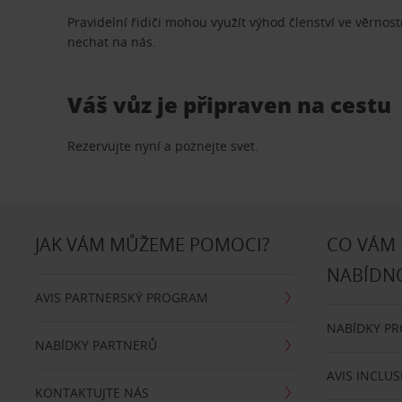
Pravidelní řidiči mohou využít výhod členství ve věrn
nechat na nás.
Váš vůz je připraven na cestu
Rezervujte nyní a poznejte svet.
JAK VÁM MŮŽEME POMOCI?
CO VÁM
NABÍDN
AVIS PARTNERSKÝ PROGRAM
NABÍDKY P
NABÍDKY PARTNERŮ
AVIS INCLUS
KONTAKTUJTE NÁS