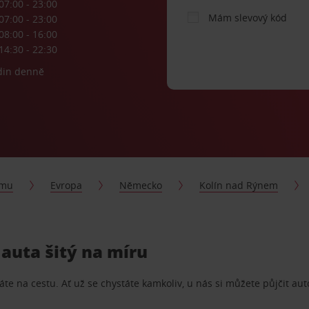
07:00 - 23:00
Mám slevový kód
07:00 - 23:00
08:00 - 16:00
14:30 - 22:30
din denně
jmu
Evropa
Německo
Kolín nad Rýnem
 auta šitý na míru
te na cestu. Ať už se chystáte kamkoliv, u nás si můžete půjčit aut