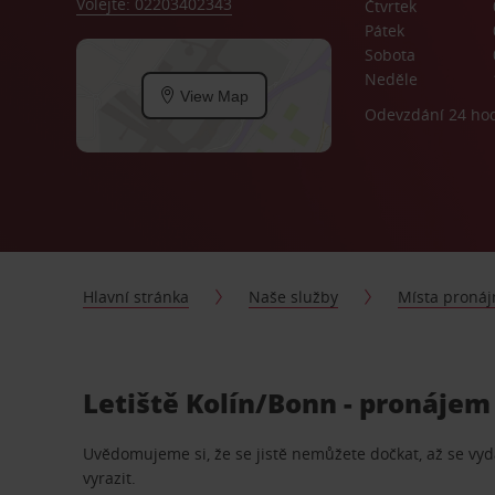
Volejte: 02203402343
Čtvrtek
Pátek
Sobota
Neděle
View Map
Odevzdání 24 ho
Hlavní stránka
Naše služby
Místa proná
Letiště Kolín/Bonn - pronájem
Uvědomujeme si, že se jistě nemůžete dočkat, až se vydá
vyrazit.