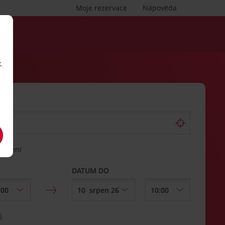
Moje rezervace
Nápověda
.
vrácení
DATUM DO