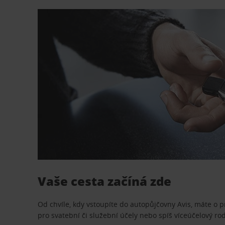
Vaše cesta začíná zde
Od chvíle, kdy vstoupíte do autopůjčovny Avis, máte o 
pro svatební či služební účely nebo spíš víceúčelový ro