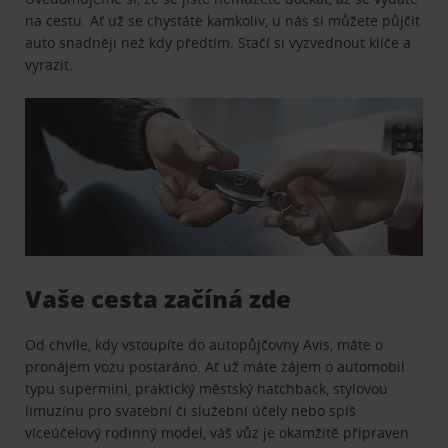
na cestu. Ať už se chystáte kamkoliv, u nás si můžete půjčit
auto snadněji než kdy předtím. Stačí si vyzvednout klíče a
vyrazit.
Vaše cesta začíná zde
Od chvíle, kdy vstoupíte do autopůjčovny Avis, máte o
pronájem vozu postaráno. Ať už máte zájem o automobil
typu supermini, praktický městský hatchback, stylovou
limuzínu pro svatební či služební účely nebo spíš
víceúčelový rodinný model, váš vůz je okamžitě připraven