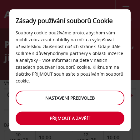
Menu
Zásady používání souborů Cookie
Welcome
Soubory cookie používáme proto, abychom vám
to
mohli zobrazovat nabídky na míru a vylepšovat
Pronájem auta Heidelberg,
Avis
uživatelskou zkušenost našich stránek. Údaje dále
sdílíme s důvěryhodnými partnery v oblasti inzerce
jih
a analytiky – více informací najdete v našich
zásadách používání souborů cookie
. Kliknutím na
tlačítko PŘIJMOUT souhlasíte s používáním souborů
cookie.
VYZVEDNOUT Z
NASTAVENÍ PŘEDVOLEB
Vyberte si jiné místo vrácení
PŘIJMOUT A ZAVŘÍT
DATUM OD
DATUM DO