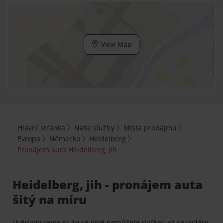
View Map
Hlavní stránka
Naše služby
Místa pronájmu
Evropa
Německo
Heidelberg
Pronájem auta Heidelberg, jih
Heidelberg, jih - pronájem auta
šitý na míru
Uvědomujeme si, že se jistě nemůžete dočkat, až se vydáte