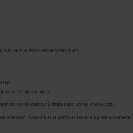
nak. 130 km/h je doporučované maximum
 pásy.
ovídající jejich velikosti
ědností rodičů/pěstounů dítěte nebo pronajímatele vozu.
ze orientační. Snažíme se je udržovat aktuální a přesné, nicméně j