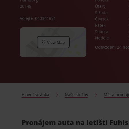
20148
Úterý
Středa
Volejte: 040341651
Čtvrtek
Pátek
Sobota
Neděle
View Map
Odevzdání 24 ho
Hlavní stránka
Naše služby
Místa proná
Pronájem auta na letišti Fuhl