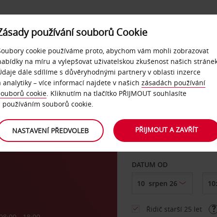
Zásady používání souborů Cookie
NAŠE SLUŽBY
FIREMNÍ ZÁKAZNÍCI
QUICKPASS
Soubory cookie používáme proto, abychom vám mohli zobrazovat
nabídky na míru a vylepšovat uživatelskou zkušenost našich stránek
Údaje dále sdílíme s důvěryhodnými partnery v oblasti inzerce
a analytiky – více informací najdete v našich
zásadách používání
souborů cookie
. Kliknutím na tlačítko PŘIJMOUT souhlasíte
VYZVEDNOUT Z
s používáním souborů cookie.
tel,
PŘIJMOUT A ZAVŘÍT
NASTAVENÍ PŘEDVOLEB
Vyberte si jiné místo 
DATUM OD
Řidič starší 25 let
08:00 - 18:00