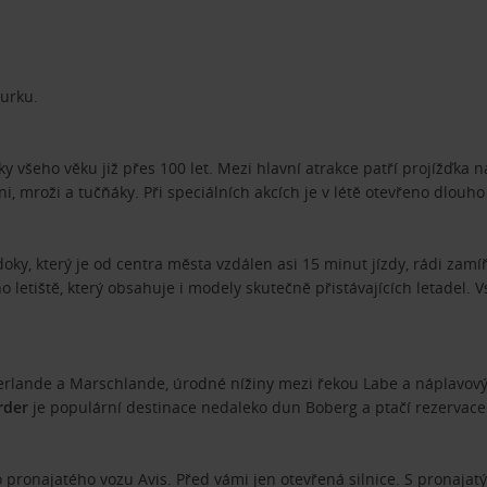
urku.
ky všeho věku již přes 100 let. Mezi hlavní atrakce patří projížďka 
 mroži a tučňáky. Při speciálních akcích je v létě otevřeno dlouho 
ky, který je od centra města vzdálen asi 15 minut jízdy, rádi zamíří
 letiště, který obsahuje i modely skutečně přistávajících letadel. 
rlande a Marschlande, úrodné nížiny mezi řekou Labe a náplavovými
rder
je populární destinace nedaleko dun Boberg a ptačí rezervace A
ho pronajatého vozu Avis. Před vámi jen otevřená silnice. S prona