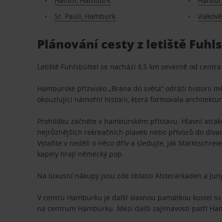
Hamm, Hamburk
Harbur
St. Pauli, Hamburk
vlakov
Plánování cesty z letiště Fuh
Letiště Fuhlsbüttel se nachází 8,5 km severně od centr
Hamburské přízvisko „Brána do světa“ odráží historii mě
okouzlující námořní historii, která formovala architektu
Prohlídku začněte v hamburském přístavu. Hlavní atrakc
nejrůznějších rekreačních plaveb nebo přívozů do divad
Vstaňte v neděli o něco dřív a sledujte, jak Marktschreie
kapely hrají německý pop.
Na luxusní nákupy jsou zde oblasti Alsterarkaden a Jung
V centru Hamburku je další slavnou památkou kostel sv.
na centrum Hamburku. Mezi další zajímavosti patří H