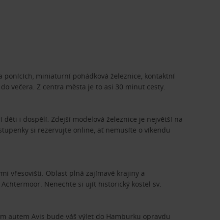
na ponících, miniaturní pohádková železnice, kontaktní
do večera. Z centra města je to asi 30 minut cesty.
 děti i dospělí. Zdejší modelová železnice je největší na
Vstupenky si rezervujte online, ať nemusíte o víkendu
 vřesovišti. Oblast plná zajímavé krajiny a
chtermoor. Nenechte si ujít historický kostel sv.
jatým autem Avis bude váš výlet do Hamburku opravdu