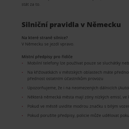
stát za to.
Silniční pravidla v Německu
Na které straně silnice?
V Německu se jezdí vpravo.
Místní předpisy pro řidiče
Mobilní telefony lze používat pouze se sluchátky ne
Na křižovatkách v městských oblastech máte přednost
přednost ostatním účastníkům provozu
Upozorňujeme, že i na neomezených dálnicích (Autob
Některá německá města mají zóny nízkých emisí, ve k
Pokud ve městě uvidíte modrou značku s bílým voze
Pokud porušíte předpisy, policie může udělovat pok