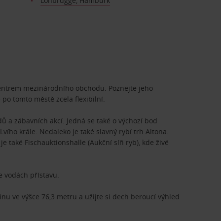
Lohbrügge, Hamburk
e, centrem mezinárodního obchodu. Poznejte jeho
 po tomto městě zcela flexibilní.
dů a zábavních akcí. Jedná se také o výchozí bod
ího krále. Nedaleko je také slavný rybí trh Altona.
je také Fischauktionshalle (Aukční síň ryb), kde živé
e vodách přístavu.
nu ve výšce 76,3 metru a užijte si dech beroucí výhled