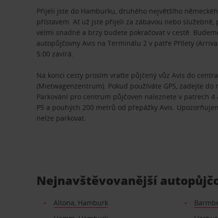
Přijeli jste do Hamburku, druhého největšího německé
přístavem. Ať už jste přijeli za zábavou nebo služebně
velmi snadné a brzy budete pokračovat v cestě. Budem
autopůjčovny Avis na Terminálu 2 v patře Přílety (Arriva
5:00 zavírá.
Na konci cesty prosím vraťte půjčený vůz Avis do centr
(Mietwagenzentrum). Pokud používáte GPS, zadejte do 
Parkování pro centrum půjčoven naleznete v patrech 4 
P5 a pouhých 200 metrů od přepážky Avis. Upozorňujem
nelze parkovat.
Nejnavštěvovanější autopůj
Altona, Hamburk
Barmbe