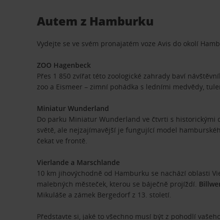
Autem z Hamburku
Vydejte se ve svém pronajatém voze Avis do okolí Hamb
ZOO Hagenbeck
Přes 1 850 zvířat této zoologické zahrady baví návštěvní
zoo a Eismeer – zimní pohádka s ledními medvědy, tuleni,
Miniatur Wunderland
Do parku Miniatur Wunderland ve čtvrti s historickými do
světě, ale nejzajímavější je fungující model hamburského
čekat ve frontě.
Vierlande a Marschlande
10 km jihovýchodně od Hamburku se nachází oblasti Vie
malebných městeček, kterou se báječně projíždí.
Billwe
Mikuláše a zámek Bergedorf z 13. století.
Představte si, jaké to všechno musí být z pohodlí vaše