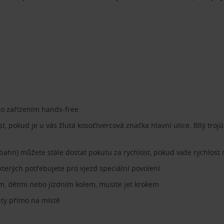
bo zařízením hands-free
, pokud je u vás žlutá kosočtvercová značka hlavní ulice. Bílý tro
ahn) můžete stále dostat pokutu za rychlost, pokud vaše rychlos
terých potřebujete pro vjezd speciální povolení
m, dětmi nebo jízdním kolem, musíte jet krokem
uty přímo na místě