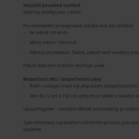
Nejvyšší povolená rychlost
Všechny značky jsou v km/h.
Pro standardní pronajímaná vozidla Avis bez přívěsů:
Ve městě: 50 km/h
Mimo město: 100 km/h
Dálnice (Autobahn): Žádné, pokud není uvedeno ji
Pokud dopravní značení neurčuje jinak.
Bezpečnost dětí / bezpečnostní pásy
Řidič i cestující musí být připoutáni bezpečnostními
Děti do 12 let a 150 cm výšky musí sedět v sedačce odp
Upozorňujeme – umístění dětské autosedačky je zodpov
Tyto informace o pravidlech silničního provozu jsou pou
spoléhat.