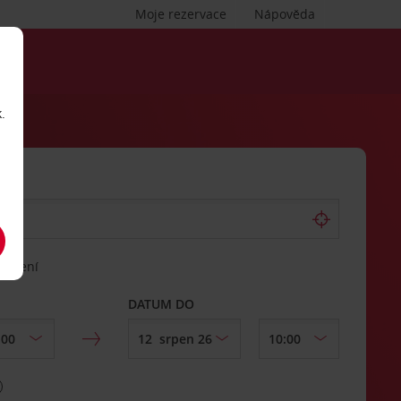
Moje rezervace
Nápověda
.
vrácení
DATUM DO