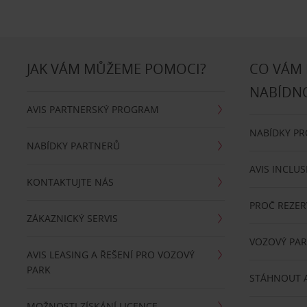
JAK VÁM MŮŽEME POMOCI?
CO VÁM
NABÍDN
AVIS PARTNERSKÝ PROGRAM
NABÍDKY P
NABÍDKY PARTNERŮ
AVIS INCLUS
KONTAKTUJTE NÁS
PROČ REZER
ZÁKAZNICKÝ SERVIS
VOZOVÝ PA
AVIS LEASING A ŘEŠENÍ PRO VOZOVÝ
PARK
STÁHNOUT A
MOŽNOSTI ZÍSKÁNÍ LICENCE