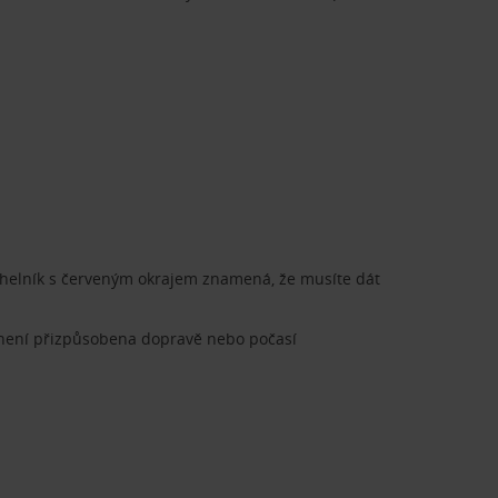
júhelník s červeným okrajem znamená, že musíte dát
t není přizpůsobena dopravě nebo počasí