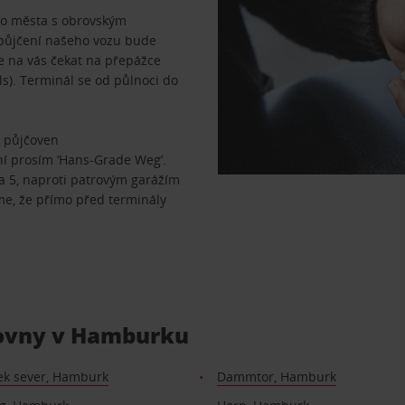
ho města s obrovským
, půjčení našeho vozu bude
e na vás čekat na přepážce
ls). Terminál se od půlnoci do
a půjčoven
ní prosím ‘Hans-Grade Weg’.
a 5, naproti patrovým garážím
e, že přímo před terminály
čovny v Hamburku
k sever, Hamburk
Dammtor, Hamburk