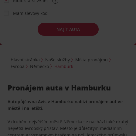
Řidič starší 25 let
Mám slevový kód
NAJÍT AUTA
Hlavní stránka
Naše služby
Místa pronájmu
Evropa
Německo
Hamburk
Pronájem auta v Hamburku
Autopůjčovna Avis v Hamburku nabízí pronájem aut ve
městě i na letišti.
V druhém největším městě Německa se nachází také druhý
největší evropský přístav. Město je důležitým mediálním
centrem a významným hráčem na poli leteckého průmyslu.