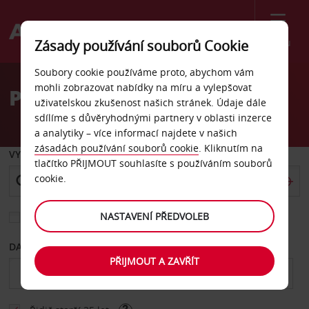
Menu
Zásady používání souborů Cookie
Welcome
Soubory cookie používáme proto, abychom vám
to
mohli zobrazovat nabídky na míru a vylepšovat
Pronájem auta Hamburk
Avis
uživatelskou zkušenost našich stránek. Údaje dále
sdílíme s důvěryhodnými partnery v oblasti inzerce
a analytiky – více informací najdete v našich
zásadách používání souborů cookie
. Kliknutím na
VYZVEDNOUT Z
tlačítko PŘIJMOUT souhlasíte s používáním souborů
cookie.
NASTAVENÍ PŘEDVOLEB
Vyberte si jiné místo vrácení
DATUM OD
DATUM DO
PŘIJMOUT A ZAVŘÍT