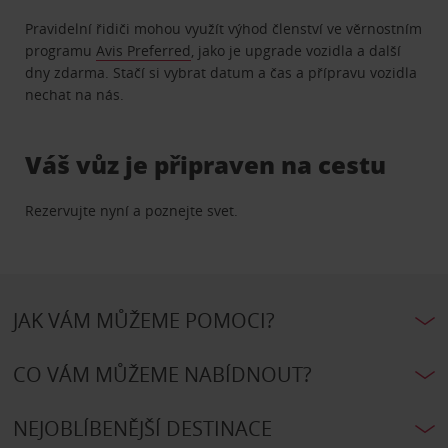
Pravidelní řidiči mohou využít výhod členství ve věrnostním
programu
Avis Preferred
, jako je upgrade vozidla a další
dny zdarma. Stačí si vybrat datum a čas a přípravu vozidla
nechat na nás.
Váš vůz je připraven na cestu
Rezervujte nyní a poznejte svet.
JAK VÁM MŮŽEME POMOCI?
CO VÁM MŮŽEME NABÍDNOUT?
NEJOBLÍBENĚJŠÍ DESTINACE