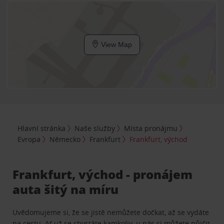
View Map
Hlavní stránka
Naše služby
Místa pronájmu
Evropa
Německo
Frankfurt
Frankfurt, východ
Frankfurt, východ - pronájem
auta šitý na míru
Uvědomujeme si, že se jistě nemůžete dočkat, až se vydáte
na cestu. Ať už se chystáte kamkoliv, u nás si můžete půjčit