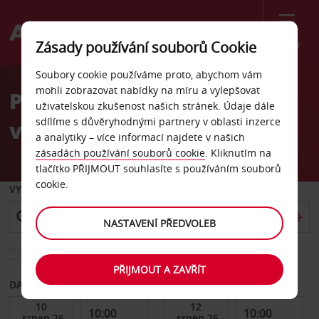
Menu
Zásady používání souborů Cookie
Welcome
Soubory cookie používáme proto, abychom vám
to
mohli zobrazovat nabídky na míru a vylepšovat
Pronájem auta Frankfurt,
Avis
uživatelskou zkušenost našich stránek. Údaje dále
sdílíme s důvěryhodnými partnery v oblasti inzerce
východ
a analytiky – více informací najdete v našich
zásadách používání souborů cookie
. Kliknutím na
tlačítko PŘIJMOUT souhlasíte s používáním souborů
cookie.
VYZVEDNOUT Z
NASTAVENÍ PŘEDVOLEB
Vyberte si jiné místo vrácení
PŘIJMOUT A ZAVŘÍT
DATUM OD
DATUM DO