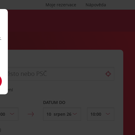
Moje rezervace
Nápověda
.
vrácení
DATUM DO