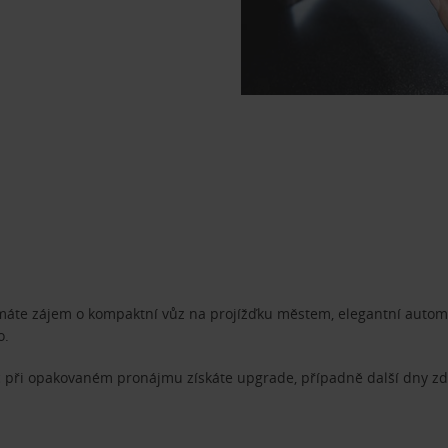
 máte zájem o kompaktní vůz na projížďku městem, elegantní automo
o.
 při opakovaném pronájmu získáte upgrade, případně další dny zda