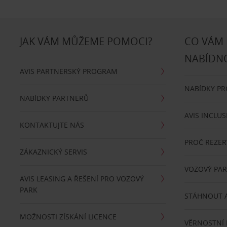
JAK VÁM MŮŽEME POMOCI?
CO VÁM
NABÍDN
AVIS PARTNERSKÝ PROGRAM
NABÍDKY P
NABÍDKY PARTNERŮ
AVIS INCLUS
KONTAKTUJTE NÁS
PROČ REZER
ZÁKAZNICKÝ SERVIS
VOZOVÝ PA
AVIS LEASING A ŘEŠENÍ PRO VOZOVÝ
PARK
STÁHNOUT A
MOŽNOSTI ZÍSKÁNÍ LICENCE
VĚRNOSTNÍ