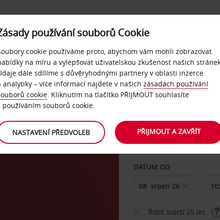
Zásady používání souborů Cookie
NAŠE SLUŽBY
FIREMNÍ ZÁKAZNÍCI
QUICKPASS
Soubory cookie používáme proto, abychom vám mohli zobrazovat
nabídky na míru a vylepšovat uživatelskou zkušenost našich stránek
Údaje dále sdílíme s důvěryhodnými partnery v oblasti inzerce
a analytiky – více informací najdete v našich
zásadách používání
souborů cookie
. Kliknutím na tlačítko PŘIJMOUT souhlasíte
VYZVEDNOUT Z
s používáním souborů cookie.
PŘIJMOUT A ZAVŘÍT
NASTAVENÍ PŘEDVOLEB
Vyberte si jiné místo 
DATUM OD
Řidič starší 25 let