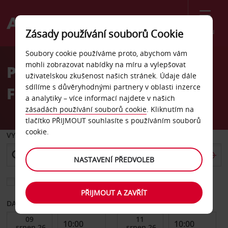
Menu
Zásady používání souborů Cookie
Welcome
Soubory cookie používáme proto, abychom vám
to
mohli zobrazovat nabídky na míru a vylepšovat
Pronájem auta
Avis
uživatelskou zkušenost našich stránek. Údaje dále
sdílíme s důvěryhodnými partnery v oblasti inzerce
Fredenbaum, Dortmund
a analytiky – více informací najdete v našich
zásadách používání souborů cookie
. Kliknutím na
tlačítko PŘIJMOUT souhlasíte s používáním souborů
cookie.
VYZVEDNOUT Z
NASTAVENÍ PŘEDVOLEB
Vyberte si jiné místo vrácení
PŘIJMOUT A ZAVŘÍT
DATUM OD
DATUM DO