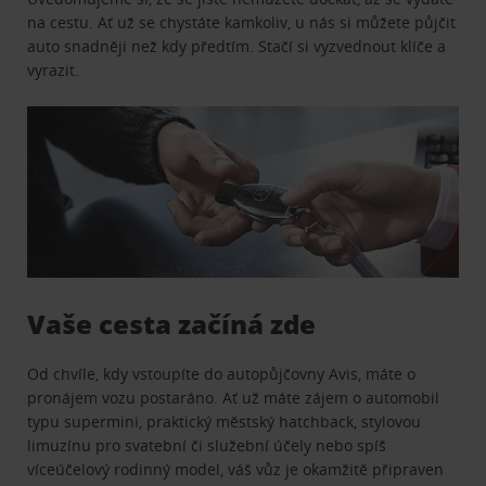
na cestu. Ať už se chystáte kamkoliv, u nás si můžete půjčit
auto snadněji než kdy předtím. Stačí si vyzvednout klíče a
vyrazit.
Vaše cesta začíná zde
Od chvíle, kdy vstoupíte do autopůjčovny Avis, máte o
pronájem vozu postaráno. Ať už máte zájem o automobil
typu supermini, praktický městský hatchback, stylovou
limuzínu pro svatební či služební účely nebo spíš
víceúčelový rodinný model, váš vůz je okamžitě připraven