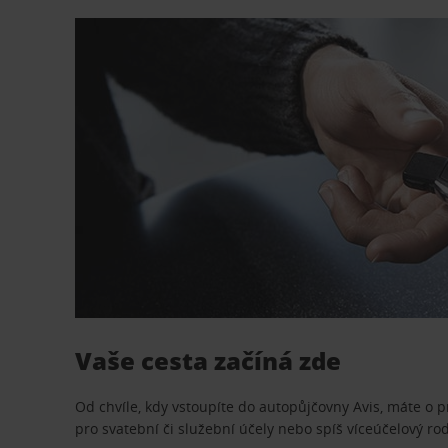
Vaše cesta začíná zde
Od chvíle, kdy vstoupíte do autopůjčovny Avis, máte o 
pro svatební či služební účely nebo spíš víceúčelový ro