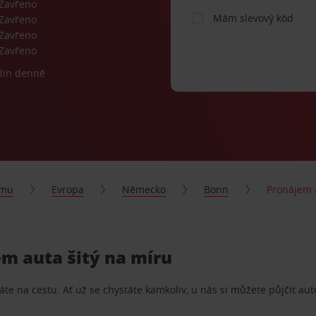
Zavřeno
Mám slevový kód
Zavřeno
Zavřeno
Zavřeno
din denně
jmu
Evropa
Německo
Bonn
Pronájem 
m auta šitý na míru
te na cestu. Ať už se chystáte kamkoliv, u nás si můžete půjčit aut