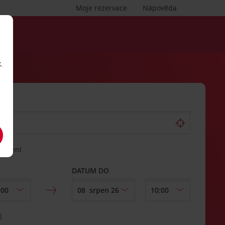
Moje rezervace
Nápověda
.
vrácení
DATUM DO