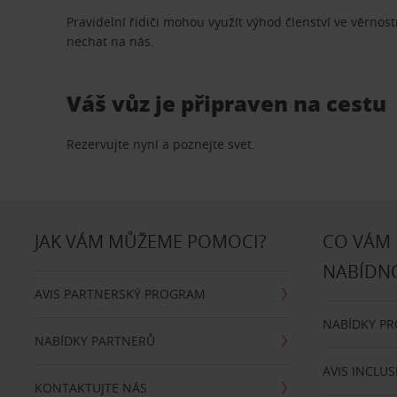
Pravidelní řidiči mohou využít výhod členství ve věrn
nechat na nás.
Váš vůz je připraven na cestu
Rezervujte nyní a poznejte svet.
JAK VÁM MŮŽEME POMOCI?
CO VÁM
NABÍDN
AVIS PARTNERSKÝ PROGRAM
NABÍDKY P
NABÍDKY PARTNERŮ
AVIS INCLUS
KONTAKTUJTE NÁS