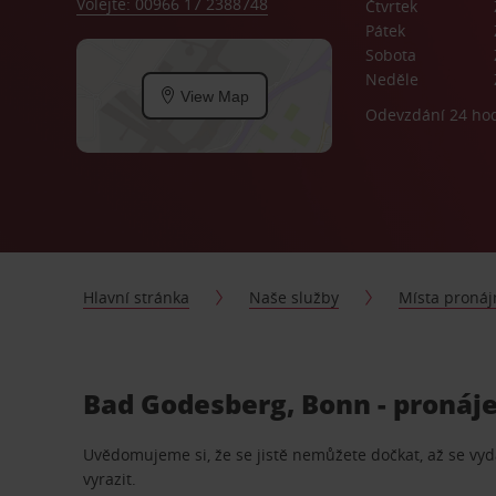
Volejte: 00966 17 2388748
Čtvrtek
Pátek
Sobota
Neděle
View Map
Odevzdání 24 ho
Hlavní stránka
Naše služby
Místa proná
Bad Godesberg, Bonn - pronáje
Uvědomujeme si, že se jistě nemůžete dočkat, až se vydá
vyrazit.