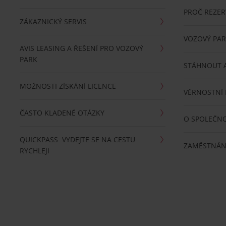
PROČ REZER
ZÁKAZNICKÝ SERVIS
VOZOVÝ PA
AVIS LEASING A ŘEŠENÍ PRO VOZOVÝ
PARK
STÁHNOUT A
MOŽNOSTI ZÍSKÁNÍ LICENCE
VĚRNOSTNÍ
ČASTO KLADENÉ OTÁZKY
O SPOLEČNO
QUICKPASS: VYDEJTE SE NA CESTU
ZAMĚSTNÁN
RYCHLEJI