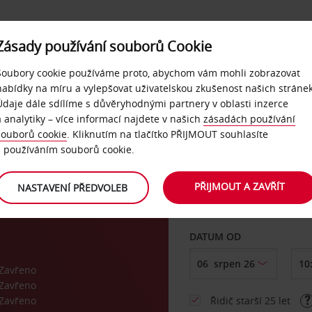
Zásady používání souborů Cookie
NAŠE SLUŽBY
FIREMNÍ ZÁKAZNÍCI
QUICKPASS
Soubory cookie používáme proto, abychom vám mohli zobrazovat
nabídky na míru a vylepšovat uživatelskou zkušenost našich stránek
Údaje dále sdílíme s důvěryhodnými partnery v oblasti inzerce
Bad
a analytiky – více informací najdete v našich
zásadách používání
souborů cookie
. Kliknutím na tlačítko PŘIJMOUT souhlasíte
VYZVEDNOUT Z
s používáním souborů cookie.
n
PŘIJMOUT A ZAVŘÍT
NASTAVENÍ PŘEDVOLEB
Vyberte si jiné místo 
DATUM OD
Zavřeno
Zavřeno
Zavřeno
Řidič starší 25 let