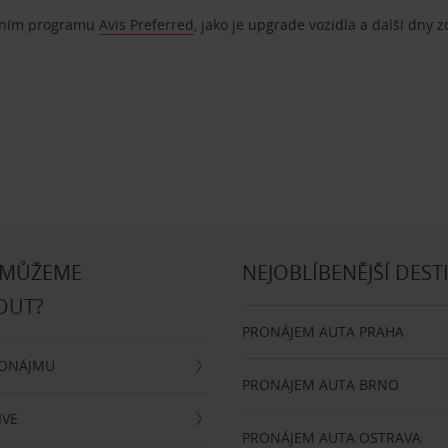
ostním programu
Avis Preferred
, jako je upgrade vozidla a další dny 
 MŮŽEME
NEJOBLÍBENĚJŠÍ DEST
OUT?
PRONÁJEM AUTA PRAHA
RONÁJMU
PRONÁJEM AUTA BRNO
IVE
PRONÁJEM AUTA OSTRAVA