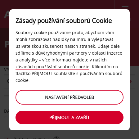
Menu
Zásady používání souborů Cookie
Welcome
Soubory cookie používáme proto, abychom vám
to
mohli zobrazovat nabídky na míru a vylepšovat
Pronájem auta Bielefeld
Avis
uživatelskou zkušenost našich stránek. Údaje dále
sdílíme s důvěryhodnými partnery v oblasti inzerce
a analytiky – více informací najdete v našich
zásadách používání souborů cookie
. Kliknutím na
VYZVEDNOUT Z
tlačítko PŘIJMOUT souhlasíte s používáním souborů
cookie.
NASTAVENÍ PŘEDVOLEB
Vyberte si jiné místo vrácení
DATUM OD
DATUM DO
PŘIJMOUT A ZAVŘÍT