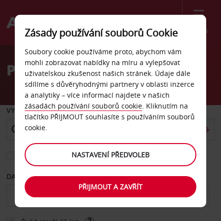
Menu
Zásady používání souborů Cookie
Welcome
Soubory cookie používáme proto, abychom vám
to
mohli zobrazovat nabídky na míru a vylepšovat
Pronájem auta Bernburg
Avis
uživatelskou zkušenost našich stránek. Údaje dále
sdílíme s důvěryhodnými partnery v oblasti inzerce
a analytiky – více informací najdete v našich
zásadách používání souborů cookie
. Kliknutím na
VYZVEDNOUT Z
tlačítko PŘIJMOUT souhlasíte s používáním souborů
cookie.
NASTAVENÍ PŘEDVOLEB
Vyberte si jiné místo vrácení
DATUM OD
DATUM DO
PŘIJMOUT A ZAVŘÍT