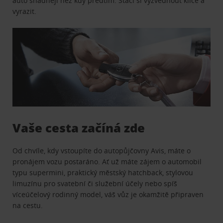
auto snadněji než kdy předtím. Stačí si vyzvednout klíče a
vyrazit.
Vaše cesta začíná zde
Od chvíle, kdy vstoupíte do autopůjčovny Avis, máte o
pronájem vozu postaráno. Ať už máte zájem o automobil
typu supermini, praktický městský hatchback, stylovou
limuzínu pro svatební či služební účely nebo spíš
víceúčelový rodinný model, váš vůz je okamžitě připraven
na cestu.