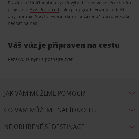
Pravidelní řidiči mohou využít výhod členství ve věrnostním
programu
Avis Preferred
, jako je upgrade vozidla a další
dny zdarma. Stačí si vybrat datum a čas a přípravu vozidla
nechat na nás.
Váš vůz je připraven na cestu
Rezervujte nyní a poznejte svet.
JAK VÁM MŮŽEME POMOCI?
CO VÁM MŮŽEME NABÍDNOUT?
NEJOBLÍBENĚJŠÍ DESTINACE