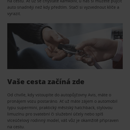
na cestu. Ať už se chystáte kamkoliv, u nás si můžete půjčit
auto snadněji než kdy předtím. Stačí si vyzvednout klíče a
vyrazit.
Vaše cesta začíná zde
Od chvíle, kdy vstoupíte do autopůjčovny Avis, máte o
pronájem vozu postaráno. Ať už máte zájem o automobil
typu supermini, praktický městský hatchback, stylovou
limuzínu pro svatební či služební účely nebo spíš
víceúčelový rodinný model, váš vůz je okamžitě připraven
na cestu.