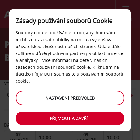
Menu
Zásady používání souborů Cookie
Welcome
Soubory cookie používáme proto, abychom vám
to
mohli zobrazovat nabídky na míru a vylepšovat
Pronájem auta Kreuzberg,
Avis
uživatelskou zkušenost našich stránek. Údaje dále
sdílíme s důvěryhodnými partnery v oblasti inzerce
Berlín
a analytiky – více informací najdete v našich
zásadách používání souborů cookie
. Kliknutím na
tlačítko PŘIJMOUT souhlasíte s používáním souborů
cookie.
VYZVEDNOUT Z
NASTAVENÍ PŘEDVOLEB
Vyberte si jiné místo vrácení
PŘIJMOUT A ZAVŘÍT
DATUM OD
DATUM DO