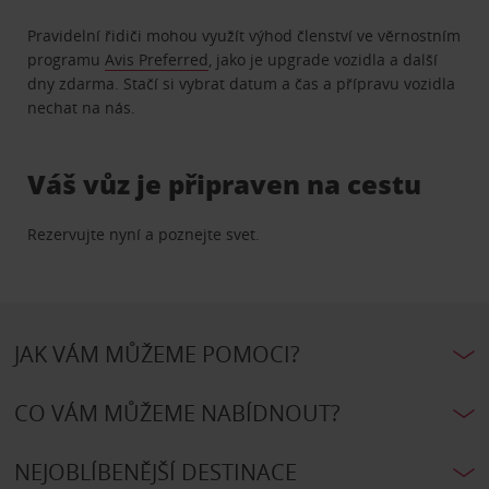
Pravidelní řidiči mohou využít výhod členství ve věrnostním
programu
Avis Preferred
, jako je upgrade vozidla a další
dny zdarma. Stačí si vybrat datum a čas a přípravu vozidla
nechat na nás.
Váš vůz je připraven na cestu
Rezervujte nyní a poznejte svet.
JAK VÁM MŮŽEME POMOCI?
CO VÁM MŮŽEME NABÍDNOUT?
NEJOBLÍBENĚJŠÍ DESTINACE