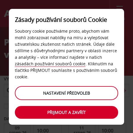
Menu
Zásady používání souborů Cookie
Welcome
Soubory cookie používáme proto, abychom vám
to
mohli zobrazovat nabídky na míru a vylepšovat
Pronájem auta hlavní
Avis
uživatelskou zkušenost našich stránek. Údaje dále
sdílíme s důvěryhodnými partnery v oblasti inzerce
vlakové nádraží Berlín
a analytiky – více informací najdete v našich
zásadách používání souborů cookie
. Kliknutím na
tlačítko PŘIJMOUT souhlasíte s používáním souborů
cookie.
VYZVEDNOUT Z
NASTAVENÍ PŘEDVOLEB
Vyberte si jiné místo vrácení
PŘIJMOUT A ZAVŘÍT
DATUM OD
DATUM DO