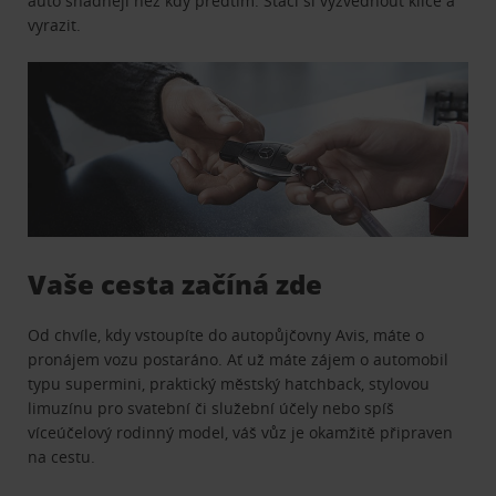
auto snadněji než kdy předtím. Stačí si vyzvednout klíče a
vyrazit.
Vaše cesta začíná zde
Od chvíle, kdy vstoupíte do autopůjčovny Avis, máte o
pronájem vozu postaráno. Ať už máte zájem o automobil
typu supermini, praktický městský hatchback, stylovou
limuzínu pro svatební či služební účely nebo spíš
víceúčelový rodinný model, váš vůz je okamžitě připraven
na cestu.