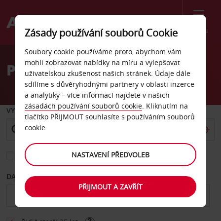
Menu
Zásady používání souborů Cookie
Welcome
Soubory cookie používáme proto, abychom vám
to
mohli zobrazovat nabídky na míru a vylepšovat
Pronájem auta Arnsberg
Avis
uživatelskou zkušenost našich stránek. Údaje dále
sdílíme s důvěryhodnými partnery v oblasti inzerce
a analytiky – více informací najdete v našich
zásadách používání souborů cookie
. Kliknutím na
VYZVEDNOUT Z
tlačítko PŘIJMOUT souhlasíte s používáním souborů
cookie.
NASTAVENÍ PŘEDVOLEB
Vyberte si jiné místo vrácení
DATUM OD
DATUM DO
PŘIJMOUT A ZAVŘÍT