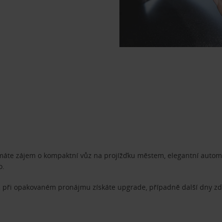
 máte zájem o kompaktní vůz na projížďku městem, elegantní automo
o.
 při opakovaném pronájmu získáte upgrade, případně další dny zda