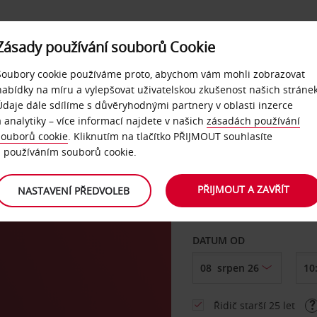
Zásady používání souborů Cookie
NAŠE SLUŽBY
FIREMNÍ ZÁKAZNÍCI
QUICKPASS
Soubory cookie používáme proto, abychom vám mohli zobrazovat
nabídky na míru a vylepšovat uživatelskou zkušenost našich stránek
Údaje dále sdílíme s důvěryhodnými partnery v oblasti inzerce
a analytiky – více informací najdete v našich
zásadách používání
souborů cookie
. Kliknutím na tlačítko PŘIJMOUT souhlasíte
VYZVEDNOUT Z
s používáním souborů cookie.
PŘIJMOUT A ZAVŘÍT
NASTAVENÍ PŘEDVOLEB
Vyberte si jiné místo 
DATUM OD
Řidič starší 25 let