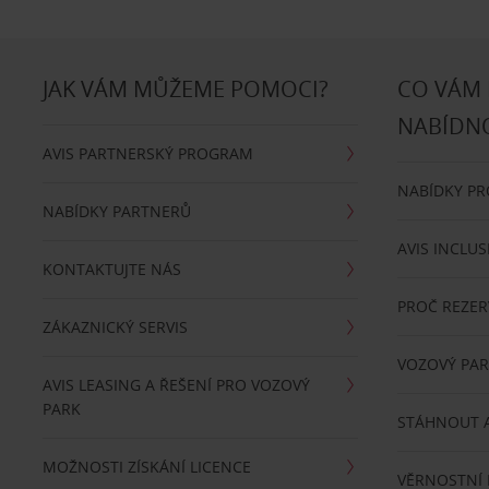
JAK VÁM MŮŽEME POMOCI?
CO VÁM
NABÍDN
AVIS PARTNERSKÝ PROGRAM
NABÍDKY P
NABÍDKY PARTNERŮ
AVIS INCLUS
KONTAKTUJTE NÁS
PROČ REZER
ZÁKAZNICKÝ SERVIS
VOZOVÝ PA
AVIS LEASING A ŘEŠENÍ PRO VOZOVÝ
PARK
STÁHNOUT A
MOŽNOSTI ZÍSKÁNÍ LICENCE
VĚRNOSTNÍ