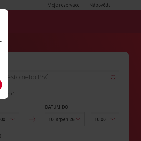
Moje rezervace
Nápověda
.
vrácení
DATUM DO