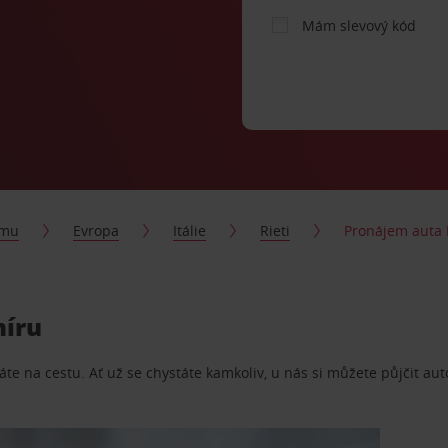
Mám slevový kód
jmu
Evropa
Itálie
Rieti
Pronájem auta 
míru
te na cestu. Ať už se chystáte kamkoliv, u nás si můžete půjčit aut