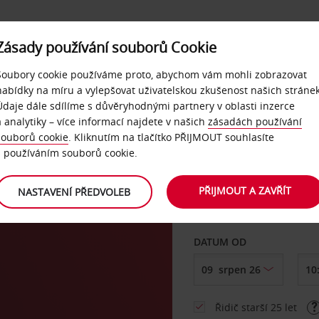
Zásady používání souborů Cookie
NAŠE SLUŽBY
FIREMNÍ ZÁKAZNÍCI
QUICKPASS
Soubory cookie používáme proto, abychom vám mohli zobrazovat
nabídky na míru a vylepšovat uživatelskou zkušenost našich stránek
Údaje dále sdílíme s důvěryhodnými partnery v oblasti inzerce
ieti
a analytiky – více informací najdete v našich
zásadách používání
souborů cookie
. Kliknutím na tlačítko PŘIJMOUT souhlasíte
VYZVEDNOUT Z
s používáním souborů cookie.
PŘIJMOUT A ZAVŘÍT
NASTAVENÍ PŘEDVOLEB
Vyberte si jiné místo 
DATUM OD
Řidič starší 25 let