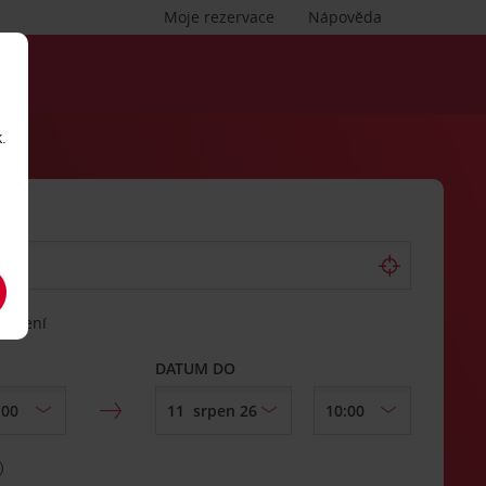
Moje rezervace
Nápověda
.
vrácení
DATUM DO