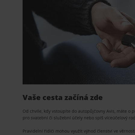
Vaše cesta začíná zde
Od chvíle, kdy vstoupíte do autopůjčovny Avis, máte o 
pro svatební či služební účely nebo spíš víceúčelový ro
Pravidelní řidiči mohou využít výhod členství ve věrn