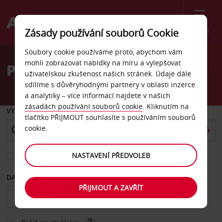
Menu
Zásady používání souborů Cookie
Welcome
Soubory cookie používáme proto, abychom vám
to
mohli zobrazovat nabídky na míru a vylepšovat
Pronájem auta Chartres
Avis
uživatelskou zkušenost našich stránek. Údaje dále
sdílíme s důvěryhodnými partnery v oblasti inzerce
a analytiky – více informací najdete v našich
zásadách používání souborů cookie
. Kliknutím na
VYZVEDNOUT Z
tlačítko PŘIJMOUT souhlasíte s používáním souborů
cookie.
NASTAVENÍ PŘEDVOLEB
Vyberte si jiné místo vrácení
DATUM OD
DATUM DO
PŘIJMOUT A ZAVŘÍT