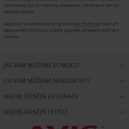
víceúčelový vůz na rodinnou dovolenou, nabídneme vám to
správné vozidlo.
Registrací ve věrnostním programu
Avis Preferred
navíc při
opakovaném pronájmu získáte upgrade, případně další dny
zdarma.
JAK VÁM MŮŽEME POMOCI?
CO VÁM MŮŽEME NABÍDNOUT?
NEJOBLÍBENĚJŠÍ DESTINACE
NEJOBLÍBENĚJŠÍ LETIŠTĚ