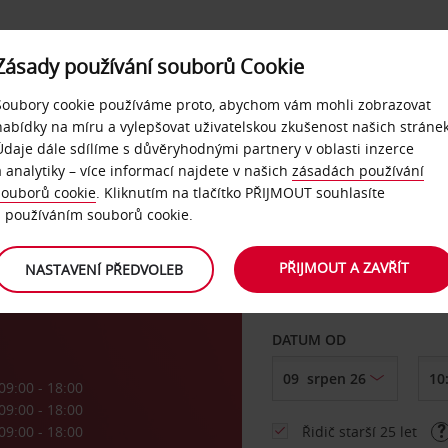
Zásady používání souborů Cookie
NAŠE SLUŽBY
FIREMNÍ ZÁKAZNÍCI
QUICKPASS
Soubory cookie používáme proto, abychom vám mohli zobrazovat
nabídky na míru a vylepšovat uživatelskou zkušenost našich stránek
Údaje dále sdílíme s důvěryhodnými partnery v oblasti inzerce
a analytiky – více informací najdete v našich
zásadách používání
souborů cookie
. Kliknutím na tlačítko PŘIJMOUT souhlasíte
VYZVEDNOUT Z
s používáním souborů cookie.
PŘIJMOUT A ZAVŘÍT
NASTAVENÍ PŘEDVOLEB
Vyberte si jiné místo 
DATUM OD
09:00 - 18:00
09:00 - 18:00
09:00 - 18:00
Řidič starší 25 let