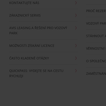
KONTAKTUJTE NÁS
PROČ REZER
ZÁKAZNICKÝ SERVIS
VOZOVÝ PA
AVIS LEASING A ŘEŠENÍ PRO VOZOVÝ
PARK
STÁHNOUT A
MOŽNOSTI ZÍSKÁNÍ LICENCE
VĚRNOSTNÍ
ČASTO KLADENÉ OTÁZKY
O SPOLEČNO
QUICKPASS: VYDEJTE SE NA CESTU
ZAMĚSTNÁN
RYCHLEJI