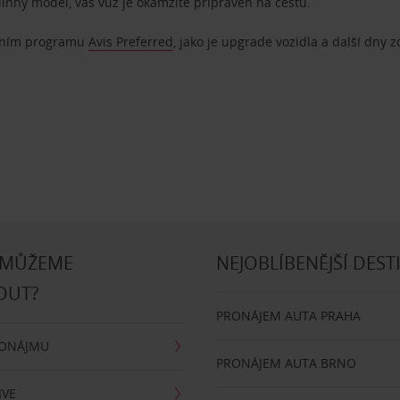
dinný model, váš vůz je okamžitě připraven na cestu.
ostním programu
Avis Preferred
, jako je upgrade vozidla a další dny 
 MŮŽEME
NEJOBLÍBENĚJŠÍ DEST
OUT?
PRONÁJEM AUTA PRAHA
RONÁJMU
PRONÁJEM AUTA BRNO
IVE