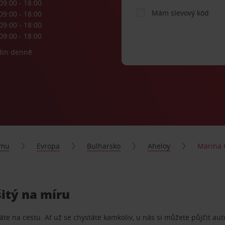
09:00 - 18:00
Mám slevový kód
09:00 - 18:00
09:00 - 18:00
09:00 - 18:00
din denně
jmu
Evropa
Bulharsko
Aheloy
Marina 
itý na míru
te na cestu. Ať už se chystáte kamkoliv, u nás si můžete půjčit aut