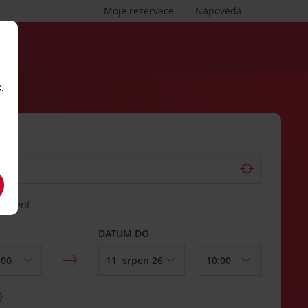
Moje rezervace
Nápověda
.
vrácení
DATUM DO