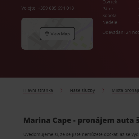
Čtvrtek
Volejte: +359 885 694 018
Pátek
Sobota
Neděle
Odevzdání 24 ho
View Map
Hlavní stránka
Naše služby
Místa proná
Marina Cape - pronájem auta š
Uvědomujeme si, že se jistě nemůžete dočkat, až se vydá