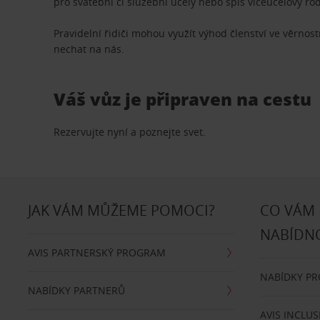
pro svatební či služební účely nebo spíš víceúčelový ro
Pravidelní řidiči mohou využít výhod členství ve věrn
nechat na nás.
Váš vůz je připraven na cestu
Rezervujte nyní a poznejte svet.
JAK VÁM MŮŽEME POMOCI?
CO VÁM
NABÍDN
AVIS PARTNERSKÝ PROGRAM
NABÍDKY P
NABÍDKY PARTNERŮ
AVIS INCLUS