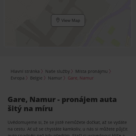
View Map
Hlavní stránka
Naše služby
Místa pronájmu
Evropa
Belgie
Namur
Gare, Namur
Gare, Namur - pronájem auta
šitý na míru
Uvědomujeme si, že se jistě nemůžete dočkat, až se vydáte
na cestu. Ať už se chystáte kamkoliv, u nás si můžete půjčit
auto snadněji než kdy předtím. Stačí si vyzvednout klíče a