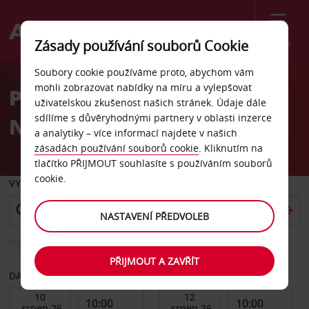
Menu
Zásady používání souborů Cookie
Welcome
Soubory cookie používáme proto, abychom vám
to
mohli zobrazovat nabídky na míru a vylepšovat
Pronájem auta Gare,
Avis
uživatelskou zkušenost našich stránek. Údaje dále
sdílíme s důvěryhodnými partnery v oblasti inzerce
Namur
a analytiky – více informací najdete v našich
zásadách používání souborů cookie
. Kliknutím na
tlačítko PŘIJMOUT souhlasíte s používáním souborů
cookie.
VYZVEDNOUT Z
NASTAVENÍ PŘEDVOLEB
Vyberte si jiné místo vrácení
PŘIJMOUT A ZAVŘÍT
DATUM OD
DATUM DO