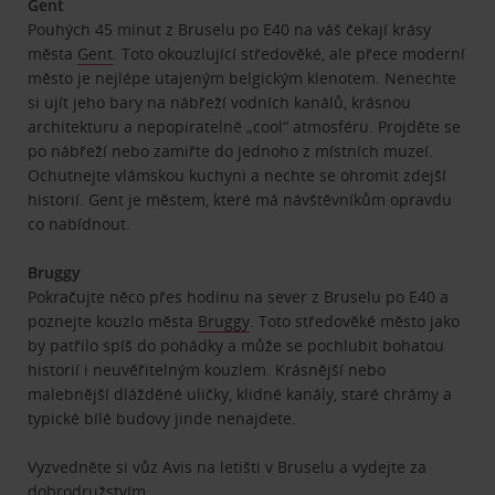
Gent
Pouhých 45 minut z Bruselu po E40 na váš čekají krásy
města
Gent
. Toto okouzlující středověké, ale přece moderní
město je nejlépe utajeným belgickým klenotem. Nenechte
si ujít jeho bary na nábřeží vodních kanálů, krásnou
architekturu a nepopiratelně „cool“ atmosféru. Projděte se
po nábřeží nebo zamiřte do jednoho z místních muzeí.
Ochutnejte vlámskou kuchyni a nechte se ohromit zdejší
historií. Gent je městem, které má návštěvníkům opravdu
co nabídnout.
Bruggy
Pokračujte něco přes hodinu na sever z Bruselu po E40 a
poznejte kouzlo města
Bruggy
. Toto středověké město jako
by patřilo spíš do pohádky a může se pochlubit bohatou
historií i neuvěřitelným kouzlem. Krásnější nebo
malebnější dlážděné uličky, klidné kanály, staré chrámy a
typické bílé budovy jinde nenajdete.
Vyzvedněte si vůz Avis na letišti v Bruselu a vydejte za
dobrodružstvím.