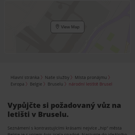
View Map
Hlavní stránka
Naše služby
Místa pronájmu
Evropa
Belgie
Bruselu
národní letiště Brusel
Vypůjčte si požadovaný vůz na
letišti v Bruselu.
Seznámení s kontrastujícími krásami nejvíce „hip“ města
Belgie je s vozem Avis zcela snadné. Nastupte do ideálního