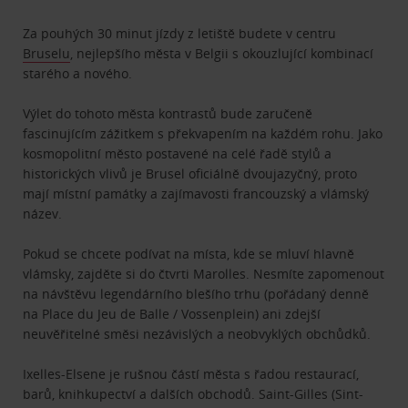
Za pouhých 30 minut jízdy z letiště budete v centru
Bruselu
, nejlepšího města v Belgii s okouzlující kombinací
starého a nového.
Výlet do tohoto města kontrastů bude zaručeně
fascinujícím zážitkem s překvapením na každém rohu. Jako
kosmopolitní město postavené na celé řadě stylů a
historických vlivů je Brusel oficiálně dvoujazyčný, proto
mají místní památky a zajímavosti francouzský a vlámský
název.
Pokud se chcete podívat na místa, kde se mluví hlavně
vlámsky, zajděte si do čtvrti Marolles. Nesmíte zapomenout
na návštěvu legendárního blešího trhu (pořádaný denně
na Place du Jeu de Balle / Vossenplein) ani zdejší
neuvěřitelné směsi nezávislých a neobvyklých obchůdků.
Ixelles-Elsene je rušnou částí města s řadou restaurací,
barů, knihkupectví a dalších obchodů. Saint-Gilles (Sint-