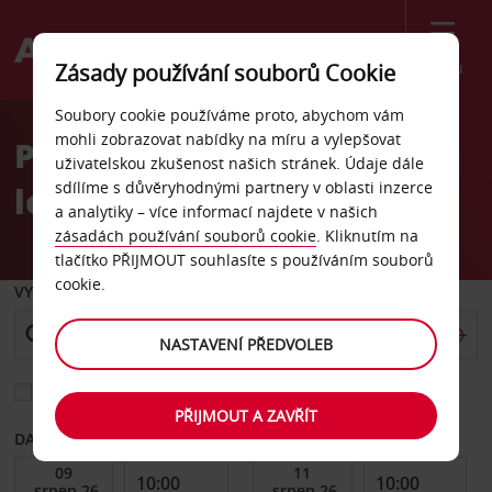
Menu
Zásady používání souborů Cookie
Welcome
Soubory cookie používáme proto, abychom vám
to
mohli zobrazovat nabídky na míru a vylepšovat
Pronájem auta národní
Avis
uživatelskou zkušenost našich stránek. Údaje dále
sdílíme s důvěryhodnými partnery v oblasti inzerce
letiště Brusel
a analytiky – více informací najdete v našich
zásadách používání souborů cookie
. Kliknutím na
tlačítko PŘIJMOUT souhlasíte s používáním souborů
cookie.
VYZVEDNOUT Z
NASTAVENÍ PŘEDVOLEB
Vyberte si jiné místo vrácení
PŘIJMOUT A ZAVŘÍT
DATUM OD
DATUM DO