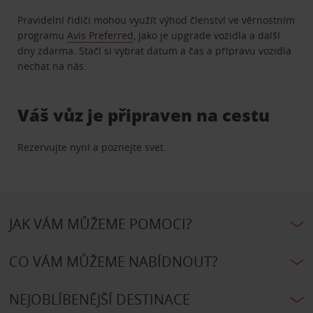
Pravidelní řidiči mohou využít výhod členství ve věrnostním
programu
Avis Preferred
, jako je upgrade vozidla a další
dny zdarma. Stačí si vybrat datum a čas a přípravu vozidla
nechat na nás.
Váš vůz je připraven na cestu
Rezervujte nyní a poznejte svet.
JAK VÁM MŮŽEME POMOCI?
CO VÁM MŮŽEME NABÍDNOUT?
NEJOBLÍBENĚJŠÍ DESTINACE