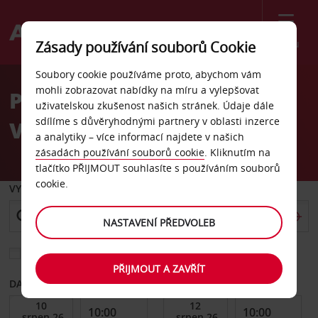
Menu
Zásady používání souborů Cookie
Welcome
Soubory cookie používáme proto, abychom vám
to
mohli zobrazovat nabídky na míru a vylepšovat
Pronájem auta letiště
Avis
uživatelskou zkušenost našich stránek. Údaje dále
sdílíme s důvěryhodnými partnery v oblasti inzerce
Vasteras
a analytiky – více informací najdete v našich
zásadách používání souborů cookie
. Kliknutím na
tlačítko PŘIJMOUT souhlasíte s používáním souborů
cookie.
VYZVEDNOUT Z
NASTAVENÍ PŘEDVOLEB
Vyberte si jiné místo vrácení
PŘIJMOUT A ZAVŘÍT
DATUM OD
DATUM DO