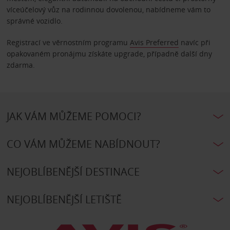
víceúčelový vůz na rodinnou dovolenou, nabídneme vám to
správné vozidlo.
Registrací ve věrnostním programu
Avis Preferred
navíc při
opakovaném pronájmu získáte upgrade, případně další dny
zdarma.
JAK VÁM MŮŽEME POMOCI?
CO VÁM MŮŽEME NABÍDNOUT?
NEJOBLÍBENĚJŠÍ DESTINACE
NEJOBLÍBENĚJŠÍ LETIŠTĚ