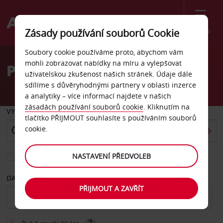
Menu
Zásady používání souborů Cookie
Welcome
Soubory cookie používáme proto, abychom vám
to
mohli zobrazovat nabídky na míru a vylepšovat
Pronájem auta Umea
Avis
uživatelskou zkušenost našich stránek. Údaje dále
sdílíme s důvěryhodnými partnery v oblasti inzerce
a analytiky – více informací najdete v našich
zásadách používání souborů cookie
. Kliknutím na
VYZVEDNOUT Z
tlačítko PŘIJMOUT souhlasíte s používáním souborů
cookie.
NASTAVENÍ PŘEDVOLEB
Vyberte si jiné místo vrácení
DATUM OD
DATUM DO
PŘIJMOUT A ZAVŘÍT