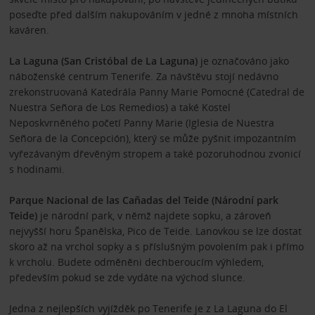
poseďte před dalším nakupováním v jedné z mnoha místních
kaváren.
La Laguna (San Cristóbal de La Laguna)
je označováno jako
náboženské centrum Tenerife. Za návštěvu stojí nedávno
zrekonstruovaná Katedrála Panny Marie Pomocné (Catedral de
Nuestra Señora de Los Remedios) a také Kostel
Neposkvrněného početí Panny Marie (Iglesia de Nuestra
Señora de la Concepción), který se může pyšnit impozantním
vyřezávaným dřevěným stropem a také pozoruhodnou zvonicí
s hodinami.
Parque Nacional de las Cañadas del Teide (Národní park
Teide)
je národní park, v němž najdete sopku, a zároveň
nejvyšší horu Španělska, Pico de Teide. Lanovkou se lze dostat
skoro až na vrchol sopky a s příslušným povolením pak i přímo
k vrcholu. Budete odměněni dechberoucím výhledem,
především pokud se zde vydáte na východ slunce.
Jedna z nejlepších vyjížděk po Tenerife je z La Laguna do El