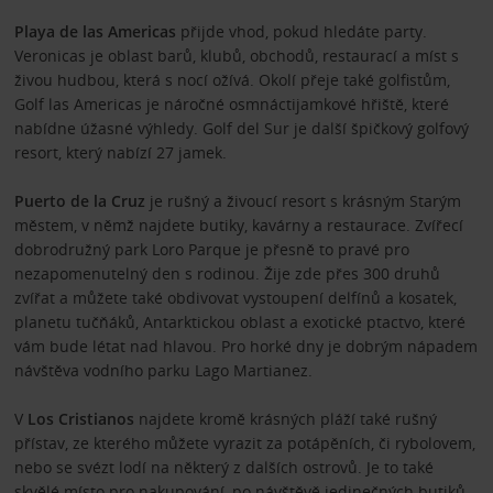
Playa de las Americas
přijde vhod, pokud hledáte party.
Veronicas je oblast barů, klubů, obchodů, restaurací a míst s
živou hudbou, která s nocí ožívá. Okolí přeje také golfistům,
Golf las Americas je náročné osmnáctijamkové hřiště, které
nabídne úžasné výhledy. Golf del Sur je další špičkový golfový
resort, který nabízí 27 jamek.
Puerto de la Cruz
je rušný a živoucí resort s krásným Starým
městem, v němž najdete butiky, kavárny a restaurace. Zvířecí
dobrodružný park Loro Parque je přesně to pravé pro
nezapomenutelný den s rodinou. Žije zde přes 300 druhů
zvířat a můžete také obdivovat vystoupení delfínů a kosatek,
planetu tučňáků, Antarktickou oblast a exotické ptactvo, které
vám bude létat nad hlavou. Pro horké dny je dobrým nápadem
návštěva vodního parku Lago Martianez.
V
Los Cristianos
najdete kromě krásných pláží také rušný
přístav, ze kterého můžete vyrazit za potápěních, či rybolovem,
nebo se svézt lodí na některý z dalších ostrovů. Je to také
skvělé místo pro nakupování, po návštěvě jedinečných butiků