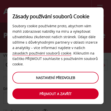
Menu
Zásady používání souborů Cookie
Welcome
Soubory cookie používáme proto, abychom vám
to
mohli zobrazovat nabídky na míru a vylepšovat
Pronájem auta na Tenerife
Avis
uživatelskou zkušenost našich stránek. Údaje dále
sdílíme s důvěryhodnými partnery v oblasti inzerce
a analytiky – více informací najdete v našich
zásadách používání souborů cookie
. Kliknutím na
VYZVEDNOUT Z
tlačítko PŘIJMOUT souhlasíte s používáním souborů
cookie.
NASTAVENÍ PŘEDVOLEB
Vyberte si jiné místo vrácení
DATUM OD
DATUM DO
PŘIJMOUT A ZAVŘÍT