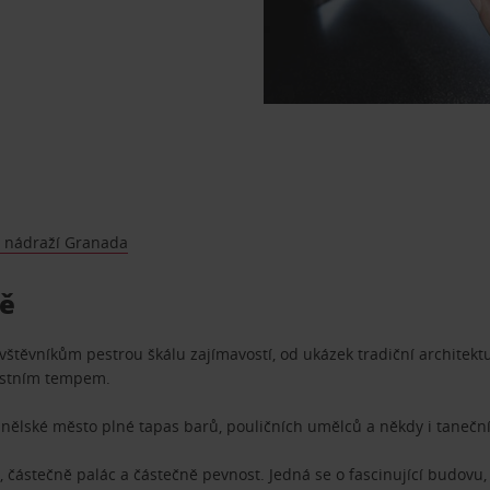
é nádraží Granada
dě
těvníkům pestrou škálu zajímavostí, od ukázek tradiční architekt
lastním tempem.
anělské město plné tapas barů, pouličních umělců a někdy i tanečn
částečně palác a částečně pevnost. Jedná se o fascinující budovu,