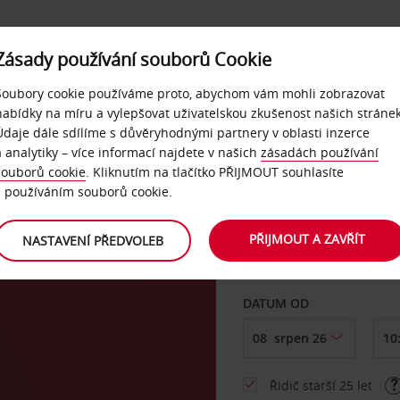
Zásady používání souborů Cookie
NAŠE SLUŽBY
FIREMNÍ ZÁKAZNÍCI
QUICKPASS
Soubory cookie používáme proto, abychom vám mohli zobrazovat
nabídky na míru a vylepšovat uživatelskou zkušenost našich stránek
Údaje dále sdílíme s důvěryhodnými partnery v oblasti inzerce
a analytiky – více informací najdete v našich
zásadách používání
souborů cookie
. Kliknutím na tlačítko PŘIJMOUT souhlasíte
VYZVEDNOUT Z
s používáním souborů cookie.
PŘIJMOUT A ZAVŘÍT
NASTAVENÍ PŘEDVOLEB
Vyberte si jiné místo 
DATUM OD
Řidič starší 25 let