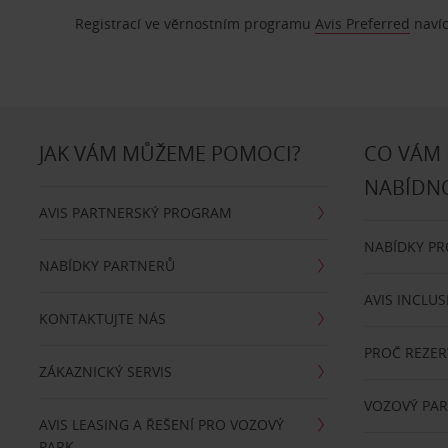
Registrací ve věrnostním programu
Avis Preferred
navíc
JAK VÁM MŮŽEME POMOCI?
CO VÁM
NABÍDN
AVIS PARTNERSKÝ PROGRAM
NABÍDKY P
NABÍDKY PARTNERŮ
AVIS INCLUS
KONTAKTUJTE NÁS
PROČ REZER
ZÁKAZNICKÝ SERVIS
VOZOVÝ PA
AVIS LEASING A ŘEŠENÍ PRO VOZOVÝ
PARK