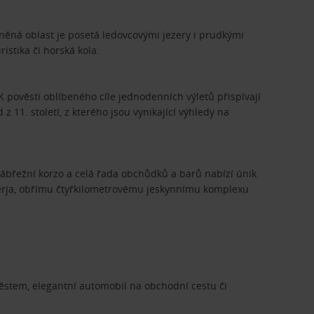
něná oblast je posetá ledovcovými jezery i prudkými
istika či horská kola.
 pověsti oblíbeného cíle jednodenních výletů přispívají
z 11. století, z kterého jsou vynikající výhledy na
nábřežní korzo a celá řada obchůdků a barů nabízí únik
Nerja, obřímu čtyřkilometrovému jeskynnímu komplexu
městem, elegantní automobil na obchodní cestu či