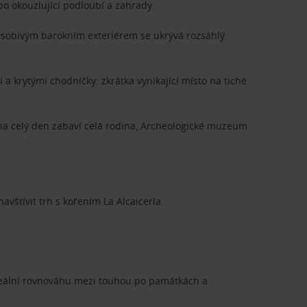
o okouzlující podloubí a zahrady.
působivým barokním exteriérem se ukrývá rozsáhlý
 a krytými chodníčky: zkrátka vynikající místo na tiché
na celý den zabaví celá rodina, Archeologické muzeum
štívit trh s kořením La Alcaicería.
ideální rovnováhu mezi touhou po památkách a