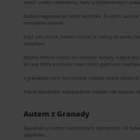
Uvnitř uvidíte nekonečnou řadu architektonických pokl
Dalším magnetem je zdejší katedrála. Za jejího „autora
renesanční interiér.
Když svítí slunce, místní i turisté se stahují do parku 
zamyšlení.
Dlouho nemusí hledat ani milovníci kultury, o jejich 
se zase může pochlubit hned sedmi galeriemi, napříkla
V granadské čtvrti Sacromonte najdete pestře zdobené 
Pokud odpočíváte nakupováním, najdete zde spoustu obc
Autem z Granady
Španělsko je světem nekonečných zajímavostí. Od bohat
odpočinku.