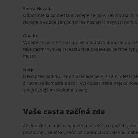
Sierra Nevada
Odpočiňte si od města a vydejte se po A-395 do asi 40
říčkami a ve zdejším pohoří se nachází i nejvyšší hora Šp
Guadix
Vydejte se po A-92 a asi po 55 minutách dorazíte do mě
také místní vynikající restaurace podávající čerstvé ryby
město.
Nerja
Něco přes hodinu jízdy z Granady po A-44 a A-7 leží mě
z ruchu velkoměsta a šanci vyzkoušet třeba nějaké nov
s nejrůznějšími skalními útvary.
Vaše cesta začíná zde
Až dorazíte na místo, najdete u nás vše, co potřebujet
prostorný víceúčelový vůz na rodinnou dovolenou, nab