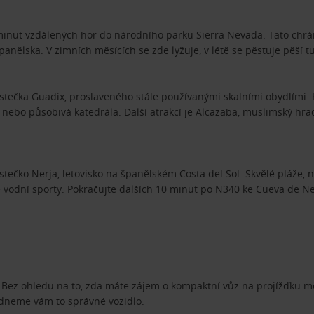
 minut vzdálených hor do národního parku Sierra Nevada. Tato chrá
anělska. V zimních měsících se zde lyžuje, v létě se pěstuje pěší tur
stečka Guadix, proslaveného stále používanými skalními obydlími. K
 nebo působivá katedrála. Další atrakcí je Alcazaba, muslimský hrad 
stečko Nerja, letovisko na španělském Costa del Sol. Skvělé pláže, 
é vodní sporty. Pokračujte dalších 10 minut po N340 ke Cueva de 
e. Bez ohledu na to, zda máte zájem o kompaktní vůz na projížďku 
ídneme vám to správné vozidlo.