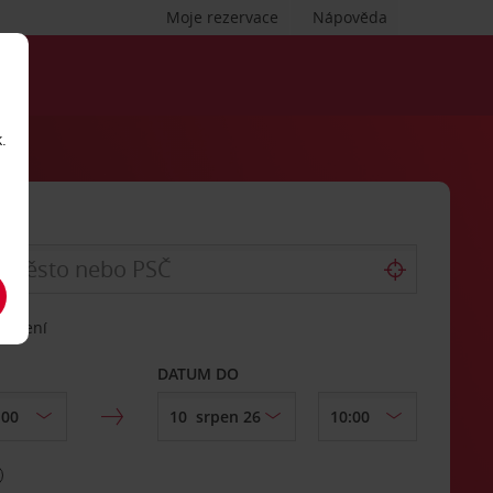
Moje rezervace
Nápověda
.
vrácení
DATUM DO