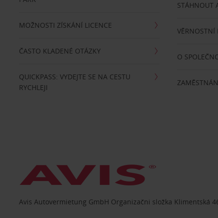
STÁHNOUT A
MOŽNOSTI ZÍSKÁNÍ LICENCE
VĚRNOSTNÍ
ČASTO KLADENÉ OTÁZKY
O SPOLEČNO
QUICKPASS: VYDEJTE SE NA CESTU
ZAMĚSTNÁN
RYCHLEJI
Avis Autovermietung GmbH Organizačni složka Klimentská 46