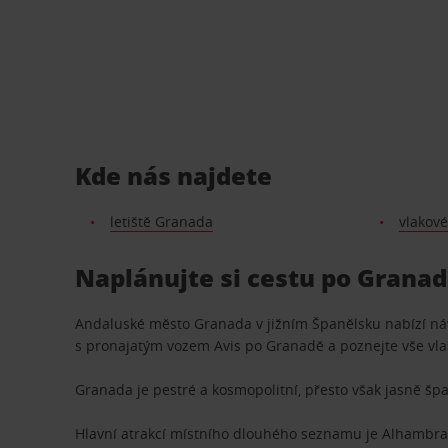
Kde nás najdete
letiště Granada
vlakov
Naplánujte si cestu po Grana
Andaluské město Granada v jižním Španělsku nabízí návš
s pronajatým vozem Avis po Granadě a poznejte vše v
Granada je pestré a kosmopolitní, přesto však jasně šp
Hlavní atrakcí místního dlouhého seznamu je Alhambra, 