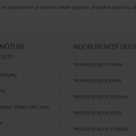
 při opakovaném pronájmu získáte upgrade, případně další dny z
 MŮŽEME
NEJOBLÍBENĚJŠÍ DEST
OUT?
PRONÁJEM AUTA PRAHA
RONÁJMU
PRONÁJEM AUTA BRNO
IVE
PRONÁJEM AUTA OSTRAVA
VOVAT PŘÍMO PŘES AVIS
PRONÁJEM AUTA VÍDEŇ
RK
PRONÁJEM AUTA ISTANBUL