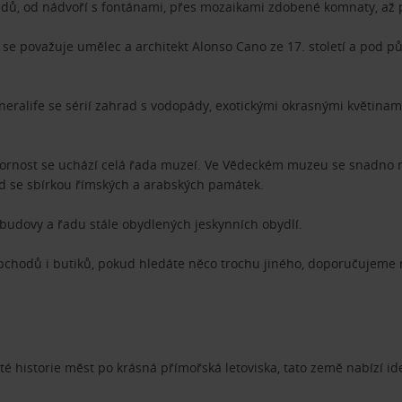
adů, od nádvoří s fontánami, přes mozaikami zdobené komnaty, až p
“ se považuje umělec a architekt Alonso Cano ze 17. století a pod 
Generalife se sérií zahrad s vodopády, exotickými okrasnými květinami
pozornost se uchází celá řada muzeí. Ve Vědeckém muzeu se snadno 
d se sbírkou římských a arabských památek.
budovy a řadu stále obydlených jeskynních obydlí.
hodů i butiků, pokud hledáte něco trochu jiného, doporučujeme nav
é historie měst po krásná přímořská letoviska, tato země nabízí 