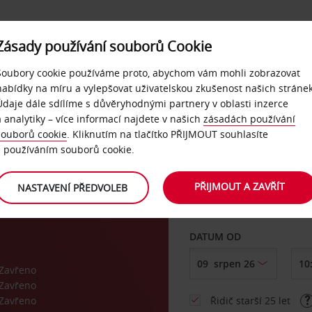
Zásady používání souborů Cookie
NAŠE SLUŽBY
FIREMNÍ ZÁKAZNÍCI
QUICKPASS
Soubory cookie používáme proto, abychom vám mohli zobrazovat
nabídky na míru a vylepšovat uživatelskou zkušenost našich stránek
Údaje dále sdílíme s důvěryhodnými partnery v oblasti inzerce
a analytiky – více informací najdete v našich
zásadách používání
souborů cookie
. Kliknutím na tlačítko PŘIJMOUT souhlasíte
VYZVEDNOUT Z
s používáním souborů cookie.
PŘIJMOUT A ZAVŘÍT
NASTAVENÍ PŘEDVOLEB
Vyberte si jiné místo 
DATUM OD
Zavřeno
Zavřeno
Zavřeno
Řidič starší 25 let