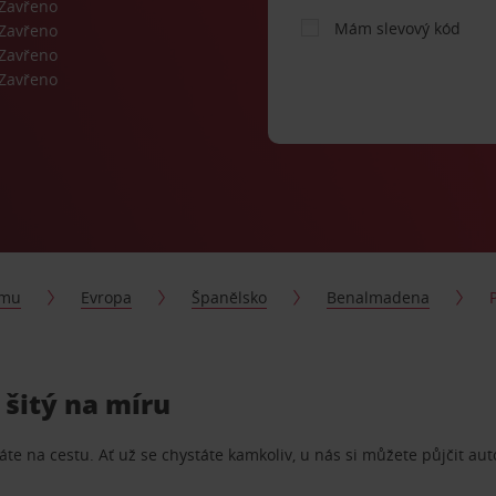
Zavřeno
Mám slevový kód
Zavřeno
Zavřeno
Zavřeno
jmu
Evropa
Španělsko
Benalmadena
šitý na míru
te na cestu. Ať už se chystáte kamkoliv, u nás si můžete půjčit aut