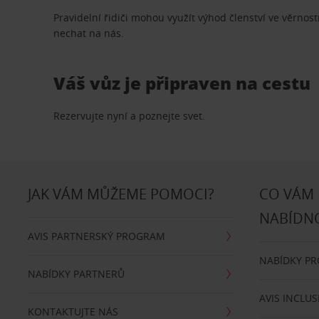
Pravidelní řidiči mohou využít výhod členství ve věrn
nechat na nás.
Váš vůz je připraven na cestu
Rezervujte nyní a poznejte svet.
JAK VÁM MŮŽEME POMOCI?
CO VÁM
NABÍDN
AVIS PARTNERSKÝ PROGRAM
NABÍDKY P
NABÍDKY PARTNERŮ
AVIS INCLUS
KONTAKTUJTE NÁS