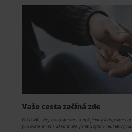
Vaše cesta začíná zde
Od chvíle, kdy vstoupíte do autopůjčovny Avis, máte o 
pro svatební či služební účely nebo spíš víceúčelový ro