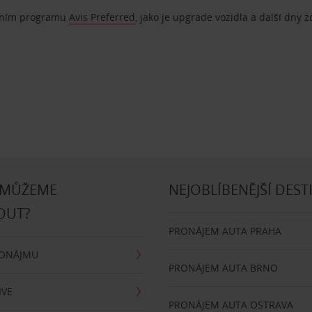
ostním programu
Avis Preferred
, jako je upgrade vozidla a další dny 
 MŮŽEME
NEJOBLÍBENĚJŠÍ DEST
OUT?
PRONÁJEM AUTA PRAHA
RONÁJMU
PRONÁJEM AUTA BRNO
IVE
PRONÁJEM AUTA OSTRAVA