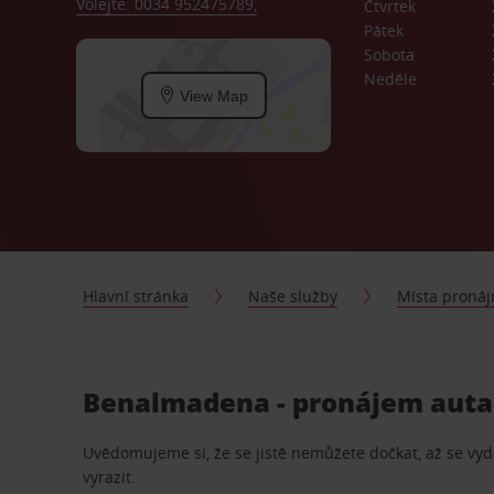
Volejte: 0034 952475789,
Čtvrtek
Pátek
Sobota
Neděle
View Map
Hlavní stránka
Naše služby
Místa proná
Benalmadena - pronájem auta 
Uvědomujeme si, že se jistě nemůžete dočkat, až se vydá
vyrazit.