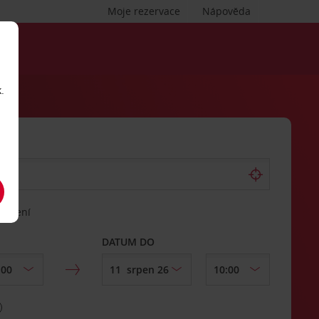
Moje rezervace
Nápověda
.
vrácení
DATUM DO