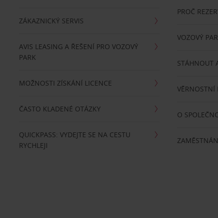
PROČ REZER
ZÁKAZNICKÝ SERVIS
VOZOVÝ PA
AVIS LEASING A ŘEŠENÍ PRO VOZOVÝ
PARK
STÁHNOUT A
MOŽNOSTI ZÍSKÁNÍ LICENCE
VĚRNOSTNÍ
ČASTO KLADENÉ OTÁZKY
O SPOLEČNO
QUICKPASS: VYDEJTE SE NA CESTU
ZAMĚSTNÁN
RYCHLEJI