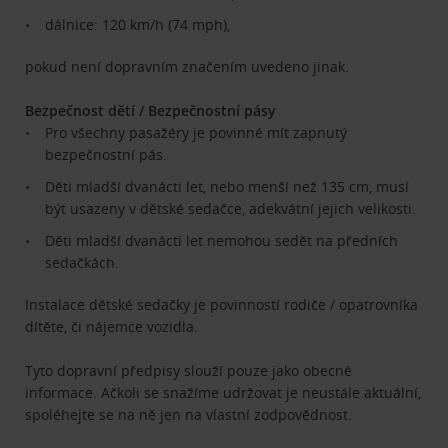
dálnice: 120 km/h (74 mph),
pokud není dopravním značením uvedeno jinak.
Bezpečnost dětí / Bezpečnostní pásy
Pro všechny pasažéry je povinné mít zapnutý
bezpečnostní pás.
Děti mladší dvanácti let, nebo menší než 135 cm, musí
být usazeny v dětské sedačce, adekvátní jejich velikosti.
Děti mladší dvanácti let nemohou sedět na předních
sedačkách.
Instalace dětské sedačky je povinností rodiče / opatrovníka
dítěte, či nájemce vozidla.
Tyto dopravní předpisy slouží pouze jako obecné
informace. Ačkoli se snažíme udržovat je neustále aktuální,
spoléhejte se na ně jen na vlastní zodpovědnost.