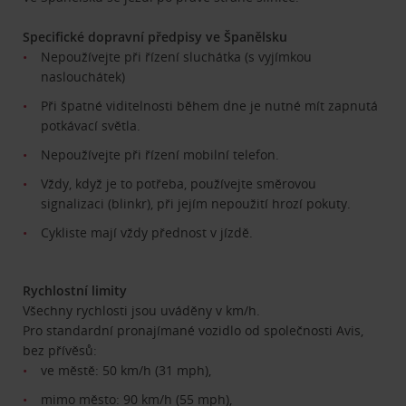
Specifické dopravní předpisy ve Španělsku
Nepoužívejte při řízení sluchátka (s vyjímkou
naslouchátek)
Při špatné viditelnosti během dne je nutné mít zapnutá
potkávací světla.
Nepoužívejte při řízení mobilní telefon.
Vždy, když je to potřeba, používejte směrovou
signalizaci (blinkr), při jejím nepoužití hrozí pokuty.
Cykliste mají vždy přednost v jízdě.
Rychlostní limity
Všechny rychlosti jsou uváděny v km/h.
Pro standardní pronajímané vozidlo od společnosti Avis,
bez přívěsů:
ve městě: 50 km/h (31 mph),
mimo město: 90 km/h (55 mph),