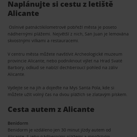
Naplánujte si cestu z letiště
Alicante
Oslnivé patnáctikilometrové pobřeží města je poseto
nádhernými plážemi. Největší z nich, San Juan je lemována
skvostnými vilkami a restauracemi.
V centru města můžete navštívit Archeologické muzeum
provincie Alicante, nebo podniknout výlet na Hrad Svaté
Barbory, odkud se nabízí dechberoucí pohled na záliv
Alicante.
Vydejte se na jih a dojeďte na Mys Santa Pola, kde si
můžete užít volný čas na dvou plážích se zlatavým pískem.
Cesta autem z Alicante
Benidorm
Benidorm je vzdáleno jen 30 minut jízdy autem od
Alicante. S jeho nádhernými plážemi a množstvím