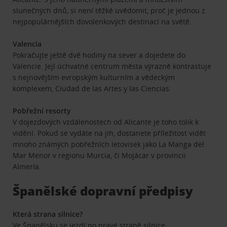
slunečných dnů, si není těžké uvědomit, proč je jednou z
nejpopulárnějších dovolenkových destinací na světě.
Valencia
Pokračujte ještě dvě hodiny na sever a dojedete do
Valencie. Její úchvatné centrum města výrazně kontrastuje
s nejnovějším evropským kulturním a vědeckým
komplexem, Ciudad de las Artes y las Ciencias.
Pobřežní resorty
V dojezdových vzdálenostech od Alicante je toho tolik k
vidění. Pokud se vydáte na jih, dostanete příležitost vidět
mnoho známých pobřežních letovisek jako La Manga del
Mar Menor v regionu Murcia, či Mojácar v provincii
Almería.
Španělské dopravní předpisy
Která strana silnice?
Ve Španělsku se jezdí po pravé straně silnice.