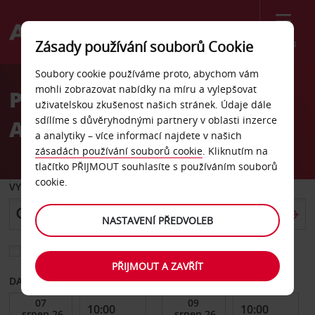
Menu
Zásady používání souborů Cookie
Welcome
Soubory cookie používáme proto, abychom vám
to
mohli zobrazovat nabídky na míru a vylepšovat
Pronájem auta na letišti
Avis
uživatelskou zkušenost našich stránek. Údaje dále
sdílíme s důvěryhodnými partnery v oblasti inzerce
Alicante
a analytiky – více informací najdete v našich
zásadách používání souborů cookie
. Kliknutím na
tlačítko PŘIJMOUT souhlasíte s používáním souborů
cookie.
VYZVEDNOUT Z
NASTAVENÍ PŘEDVOLEB
Vyberte si jiné místo vrácení
PŘIJMOUT A ZAVŘÍT
DATUM OD
DATUM DO