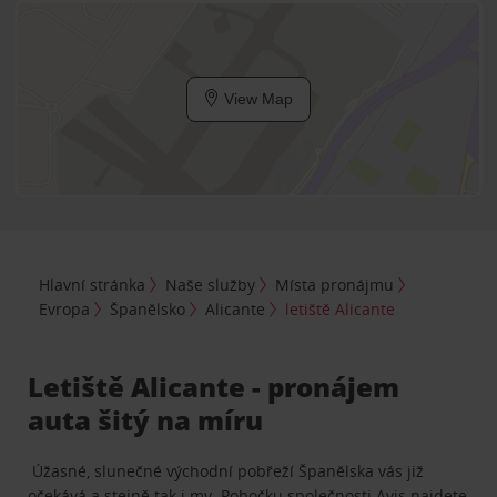
View Map
Hlavní stránka
Naše služby
Místa pronájmu
Evropa
Španělsko
Alicante
letiště Alicante
Letiště Alicante - pronájem
auta šitý na míru
Úžasné, slunečné východní pobřeží Španělska vás již
očekává a stejně tak i my. Pobočku společnosti Avis najdete