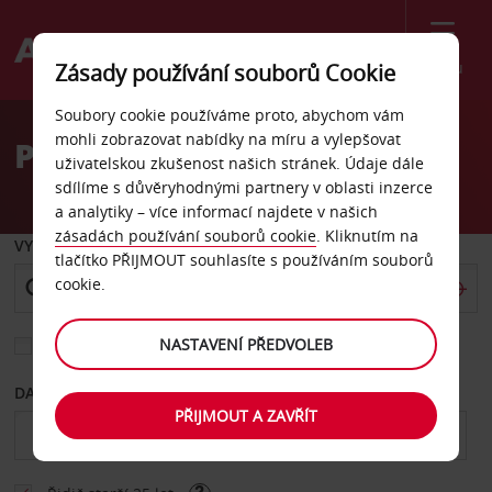
Menu
Zásady používání souborů Cookie
Welcome
Soubory cookie používáme proto, abychom vám
to
mohli zobrazovat nabídky na míru a vylepšovat
Pronájem auta Samoa
Avis
uživatelskou zkušenost našich stránek. Údaje dále
sdílíme s důvěryhodnými partnery v oblasti inzerce
a analytiky – více informací najdete v našich
zásadách používání souborů cookie
. Kliknutím na
VYZVEDNOUT Z
tlačítko PŘIJMOUT souhlasíte s používáním souborů
cookie.
NASTAVENÍ PŘEDVOLEB
Vyberte si jiné místo vrácení
DATUM OD
DATUM DO
PŘIJMOUT A ZAVŘÍT