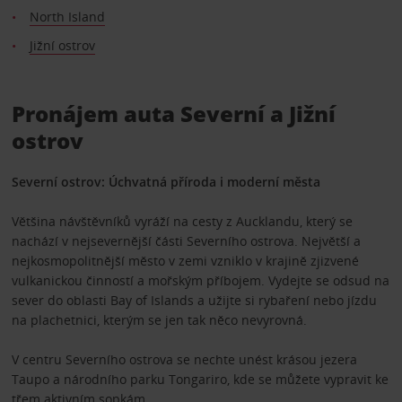
North Island
Jižní ostrov
Pronájem auta Severní a Jižní
ostrov
Severní ostrov: Úchvatná příroda i moderní města
Většina návštěvníků vyráží na cesty z Aucklandu, který se
nachází v nejsevernější části Severního ostrova. Největší a
nejkosmopolitnější město v zemi vzniklo v krajině zjizvené
vulkanickou činností a mořským příbojem. Vydejte se odsud na
sever do oblasti Bay of Islands a užijte si rybaření nebo jízdu
na plachetnici, kterým se jen tak něco nevyrovná.
V centru Severního ostrova se nechte unést krásou jezera
Taupo a národního parku Tongariro, kde se můžete vypravit ke
třem aktivním sopkám.