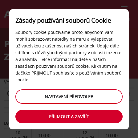
Menu
Zásady používání souborů Cookie
Welcome
Soubory cookie používáme proto, abychom vám
to
mohli zobrazovat nabídky na míru a vylepšovat
Pronájem auta na Novém
Avis
uživatelskou zkušenost našich stránek. Údaje dále
sdílíme s důvěryhodnými partnery v oblasti inzerce
Zélandu
a analytiky – více informací najdete v našich
zásadách používání souborů cookie
. Kliknutím na
tlačítko PŘIJMOUT souhlasíte s používáním souborů
cookie.
VYZVEDNOUT Z
NASTAVENÍ PŘEDVOLEB
Vyberte si jiné místo vrácení
PŘIJMOUT A ZAVŘÍT
DATUM OD
DATUM DO