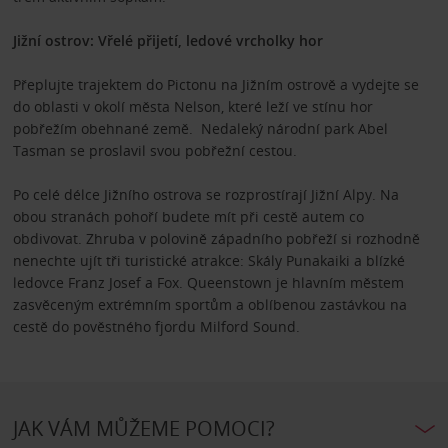
Jižní ostrov: Vřelé přijetí, ledové vrcholky hor
Přeplujte trajektem do Pictonu na Jižním ostrově a vydejte se
do oblasti v okolí města Nelson, které leží ve stínu hor
pobřežím obehnané země. Nedaleký národní park Abel
Tasman se proslavil svou pobřežní cestou.
Po celé délce Jižního ostrova se rozprostírají Jižní Alpy. Na
obou stranách pohoří budete mít při cestě autem co
obdivovat. Zhruba v polovině západního pobřeží si rozhodně
nenechte ujít tři turistické atrakce: Skály Punakaiki a blízké
ledovce Franz Josef a Fox. Queenstown je hlavním městem
zasvěceným extrémním sportům a oblíbenou zastávkou na
cestě do pověstného fjordu Milford Sound.
JAK VÁM MŮŽEME POMOCI?