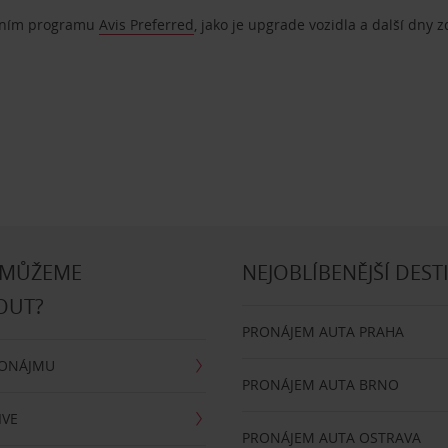
ostním programu
Avis Preferred
, jako je upgrade vozidla a další dny 
 MŮŽEME
NEJOBLÍBENĚJŠÍ DEST
OUT?
PRONÁJEM AUTA PRAHA
RONÁJMU
PRONÁJEM AUTA BRNO
IVE
PRONÁJEM AUTA OSTRAVA