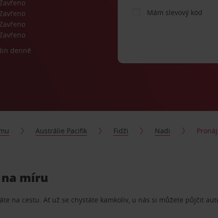
Zavřeno
Mám slevový kód
Zavřeno
Zavřeno
Zavřeno
din denně
jmu
Austrálie Pacifik
Fidži
Nadi
Pronáj
ý na míru
te na cestu. Ať už se chystáte kamkoliv, u nás si můžete půjčit aut