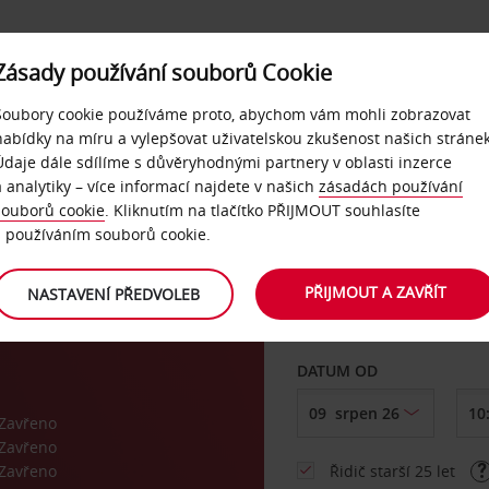
Zásady používání souborů Cookie
NAŠE SLUŽBY
FIREMNÍ ZÁKAZNÍCI
QUICKPASS
Soubory cookie používáme proto, abychom vám mohli zobrazovat
nabídky na míru a vylepšovat uživatelskou zkušenost našich stránek
Údaje dále sdílíme s důvěryhodnými partnery v oblasti inzerce
Avis
a analytiky – více informací najdete v našich
zásadách používání
souborů cookie
. Kliknutím na tlačítko PŘIJMOUT souhlasíte
VYZVEDNOUT Z
s používáním souborů cookie.
PŘIJMOUT A ZAVŘÍT
NASTAVENÍ PŘEDVOLEB
Vyberte si jiné místo 
DATUM OD
Zavřeno
Zavřeno
Zavřeno
Řidič starší 25 let