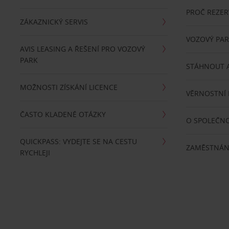
PROČ REZER
ZÁKAZNICKÝ SERVIS
VOZOVÝ PA
AVIS LEASING A ŘEŠENÍ PRO VOZOVÝ
PARK
STÁHNOUT A
MOŽNOSTI ZÍSKÁNÍ LICENCE
VĚRNOSTNÍ
ČASTO KLADENÉ OTÁZKY
O SPOLEČNO
QUICKPASS: VYDEJTE SE NA CESTU
ZAMĚSTNÁN
RYCHLEJI