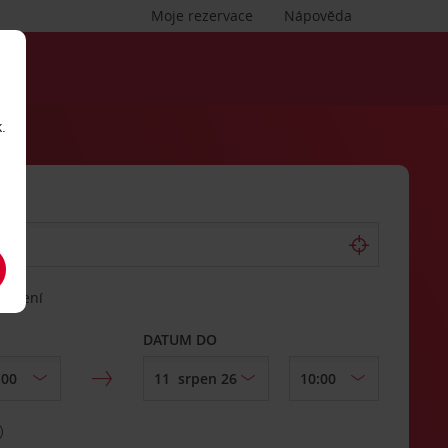
Moje rezervace
Nápověda
.
vrácení
DATUM DO