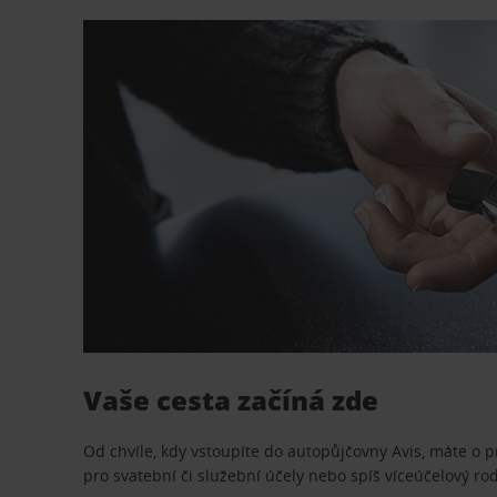
Vaše cesta začíná zde
Od chvíle, kdy vstoupíte do autopůjčovny Avis, máte o 
pro svatební či služební účely nebo spíš víceúčelový ro