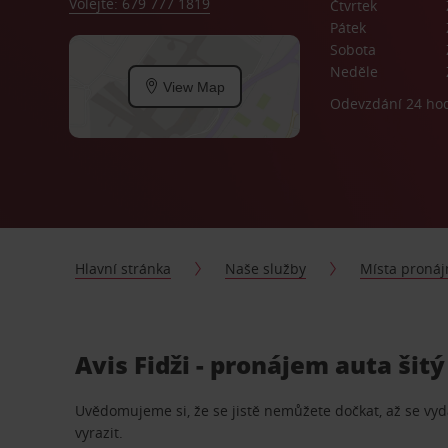
Volejte: 679 777 1819
Čtvrtek
Pátek
Sobota
Neděle
View Map
Odevzdání 24 ho
Hlavní stránka
Naše služby
Místa proná
Avis Fidži - pronájem auta šit
Uvědomujeme si, že se jistě nemůžete dočkat, až se vydá
vyrazit.