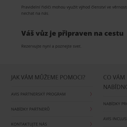
Pravidelní řidiči mohou využít výhod členství ve věrn
nechat na nás.
Váš vůz je připraven na cestu
Rezervujte nyní a poznejte svet.
JAK VÁM MŮŽEME POMOCI?
CO VÁM
NABÍDN
AVIS PARTNERSKÝ PROGRAM
NABÍDKY P
NABÍDKY PARTNERŮ
AVIS INCLUS
KONTAKTUJTE NÁS