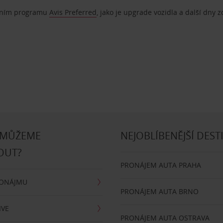
ostním programu
Avis Preferred
, jako je upgrade vozidla a další dny 
 MŮŽEME
NEJOBLÍBENĚJŠÍ DEST
OUT?
PRONÁJEM AUTA PRAHA
RONÁJMU
PRONÁJEM AUTA BRNO
IVE
PRONÁJEM AUTA OSTRAVA