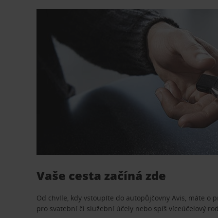
Vaše cesta začíná zde
Od chvíle, kdy vstoupíte do autopůjčovny Avis, máte o 
pro svatební či služební účely nebo spíš víceúčelový ro