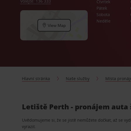
Volejte: 136 333
Čtvrtek
Pátek
Sobota
Neděle
View Map
Hlavní stránka
Naše služby
Místa proná
Letiště Perth - pronájem auta 
Uvědomujeme si, že se jistě nemůžete dočkat, až se vydá
vyrazit.