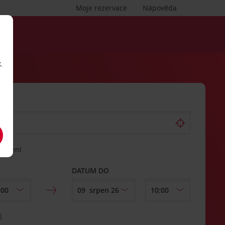
Moje rezervace
Nápověda
.
vrácení
DATUM DO