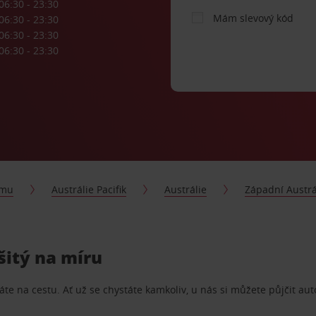
06:30 - 23:30
Mám slevový kód
06:30 - 23:30
06:30 - 23:30
06:30 - 23:30
jmu
Austrálie Pacifik
Austrálie
Západní Austrá
šitý na míru
te na cestu. Ať už se chystáte kamkoliv, u nás si můžete půjčit aut