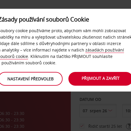
Zásady používání souborů Cookie
NAŠE SLUŽBY
FIREMNÍ ZÁKAZNÍCI
QUICKPASS
Soubory cookie používáme proto, abychom vám mohli zobrazovat
nabídky na míru a vylepšovat uživatelskou zkušenost našich stránek
Údaje dále sdílíme s důvěryhodnými partnery v oblasti inzerce
a analytiky – více informací najdete v našich
zásadách používání
souborů cookie
. Kliknutím na tlačítko PŘIJMOUT souhlasíte
VYZVEDNOUT Z
s používáním souborů cookie.
PŘIJMOUT A ZAVŘÍT
NASTAVENÍ PŘEDVOLEB
Vyberte si jiné místo 
DATUM OD
06:30 - 23:30
06:30 - 23:30
06:30 - 23:30
Řidič starší 25 let