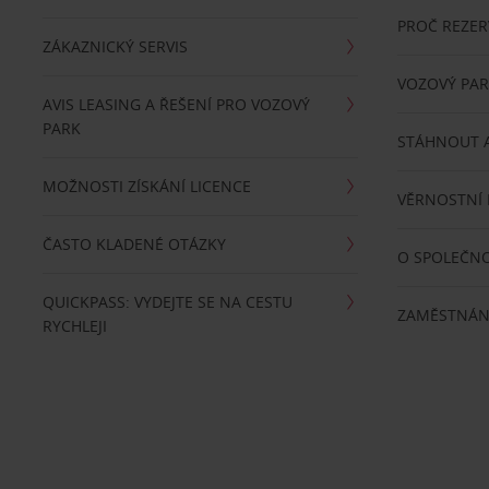
PROČ REZER
ZÁKAZNICKÝ SERVIS
VOZOVÝ PA
AVIS LEASING A ŘEŠENÍ PRO VOZOVÝ
PARK
STÁHNOUT A
MOŽNOSTI ZÍSKÁNÍ LICENCE
VĚRNOSTNÍ
ČASTO KLADENÉ OTÁZKY
O SPOLEČNO
QUICKPASS: VYDEJTE SE NA CESTU
ZAMĚSTNÁN
RYCHLEJI