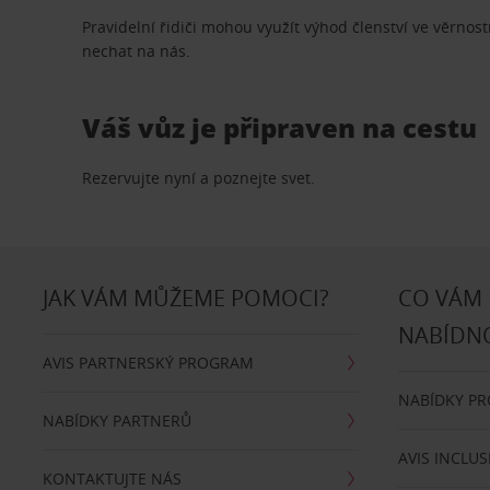
Pravidelní řidiči mohou využít výhod členství ve věrn
nechat na nás.
Váš vůz je připraven na cestu
Rezervujte nyní a poznejte svet.
JAK VÁM MŮŽEME POMOCI?
CO VÁM
NABÍDN
AVIS PARTNERSKÝ PROGRAM
NABÍDKY P
NABÍDKY PARTNERŮ
AVIS INCLUS
KONTAKTUJTE NÁS