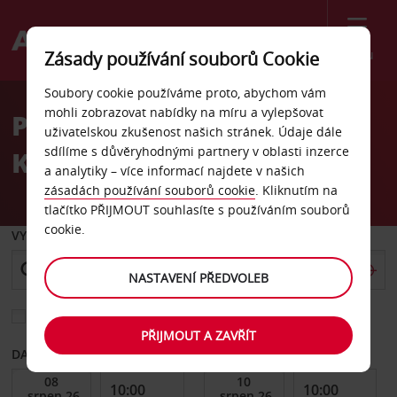
Menu
Zásady používání souborů Cookie
Welcome
Soubory cookie používáme proto, abychom vám
to
mohli zobrazovat nabídky na míru a vylepšovat
Pronájem auta letiště
Avis
uživatelskou zkušenost našich stránek. Údaje dále
sdílíme s důvěryhodnými partnery v oblasti inzerce
Kununurra
a analytiky – více informací najdete v našich
zásadách používání souborů cookie
. Kliknutím na
tlačítko PŘIJMOUT souhlasíte s používáním souborů
cookie.
VYZVEDNOUT Z
NASTAVENÍ PŘEDVOLEB
Vyberte si jiné místo vrácení
PŘIJMOUT A ZAVŘÍT
DATUM OD
DATUM DO