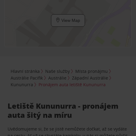
View Map
Hlavní stránka
Naše služby
Místa pronájmu
Austrálie Pacifik
Austrálie
Západní Austrálie
Kununurra
Pronájem auta letiště Kununurra
Letiště Kununurra - pronájem
auta šitý na míru
Uvědomujeme si, že se jistě nemůžete dočkat, až se vydáte
na cestu. Ať už se chystáte kamkoliv, u nás si můžete půjčit