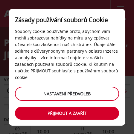
Menu
Zásady používání souborů Cookie
Welcome
Soubory cookie používáme proto, abychom vám
to
mohli zobrazovat nabídky na míru a vylepšovat
Pronájem auta Melbourne,
Avis
uživatelskou zkušenost našich stránek. Údaje dále
sdílíme s důvěryhodnými partnery v oblasti inzerce
jih
a analytiky – více informací najdete v našich
zásadách používání souborů cookie
. Kliknutím na
tlačítko PŘIJMOUT souhlasíte s používáním souborů
cookie.
VYZVEDNOUT Z
NASTAVENÍ PŘEDVOLEB
Vyberte si jiné místo vrácení
PŘIJMOUT A ZAVŘÍT
DATUM OD
DATUM DO