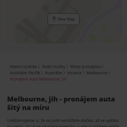
View Map
Hlavní stránka
Naše služby
Místa pronájmu
Austrálie Pacifik
Austrálie
Victoria
Melbourne
Pronájem auta Melbourne, jih
Melbourne, jih - pronájem auta
šitý na míru
Uvědomujeme si, že se jistě nemůžete dočkat, až se vydáte
na cestu. Ať už se chystáte kamkoliv, u nás si můžete půjčit