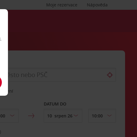
Moje rezervace
Nápověda
.
vrácení
DATUM DO