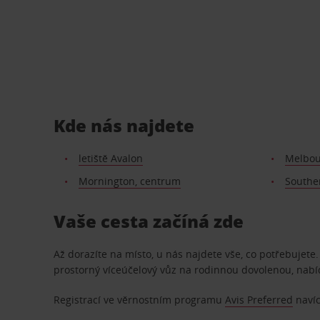
Kde nás najdete
letiště Avalon
Melbou
Mornington, centrum
Southe
Vaše cesta začíná zde
Až dorazíte na místo, u nás najdete vše, co potřebujet
prostorný víceúčelový vůz na rodinnou dovolenou, nab
Registrací ve věrnostním programu
Avis Preferred
navíc