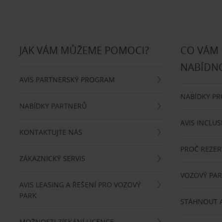
JAK VÁM MŮŽEME POMOCI?
CO VÁM
NABÍDN
AVIS PARTNERSKÝ PROGRAM
NABÍDKY P
NABÍDKY PARTNERŮ
AVIS INCLUS
KONTAKTUJTE NÁS
PROČ REZER
ZÁKAZNICKÝ SERVIS
VOZOVÝ PA
AVIS LEASING A ŘEŠENÍ PRO VOZOVÝ
PARK
STÁHNOUT A
MOŽNOSTI ZÍSKÁNÍ LICENCE