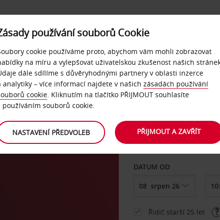
Zásady používání souborů Cookie
NAŠE SLUŽBY
FIREMNÍ ZÁKAZNÍCI
QUICKPASS
Soubory cookie používáme proto, abychom vám mohli zobrazovat
nabídky na míru a vylepšovat uživatelskou zkušenost našich stránek
Údaje dále sdílíme s důvěryhodnými partnery v oblasti inzerce
a analytiky – více informací najdete v našich
zásadách používání
souborů cookie
. Kliknutím na tlačítko PŘIJMOUT souhlasíte
VYZVEDNOUT Z
s používáním souborů cookie.
PŘIJMOUT A ZAVŘÍT
NASTAVENÍ PŘEDVOLEB
Vyberte si jiné místo 
DATUM OD
Řidič starší 25 let