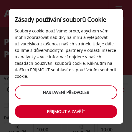
Menu
Zásady používání souborů Cookie
Welcome
Soubory cookie používáme proto, abychom vám
to
mohli zobrazovat nabídky na míru a vylepšovat
Pronájem auta
Avis
uživatelskou zkušenost našich stránek. Údaje dále
sdílíme s důvěryhodnými partnery v oblasti inzerce
Phitsanulok
a analytiky – více informací najdete v našich
zásadách používání souborů cookie
. Kliknutím na
tlačítko PŘIJMOUT souhlasíte s používáním souborů
cookie.
VYZVEDNOUT Z
NASTAVENÍ PŘEDVOLEB
Vyberte si jiné místo vrácení
PŘIJMOUT A ZAVŘÍT
DATUM OD
DATUM DO