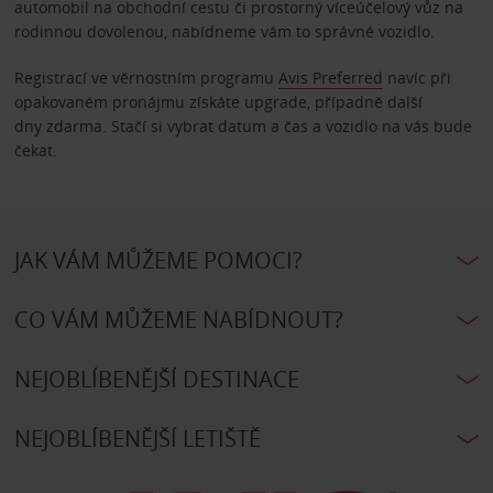
automobil na obchodní cestu či prostorný víceúčelový vůz na
rodinnou dovolenou, nabídneme vám to správné vozidlo.
Registrací ve věrnostním programu
Avis Preferred
navíc při
opakovaném pronájmu získáte upgrade, případně další
dny zdarma. Stačí si vybrat datum a čas a vozidlo na vás bude
čekat.
JAK VÁM MŮŽEME POMOCI?
CO VÁM MŮŽEME NABÍDNOUT?
NEJOBLÍBENĚJŠÍ DESTINACE
NEJOBLÍBENĚJŠÍ LETIŠTĚ