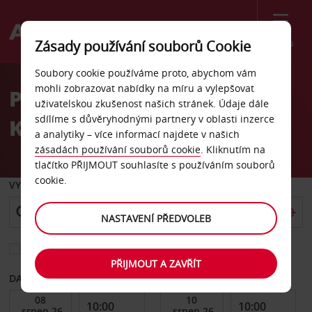
Menu
Zásady používání souborů Cookie
Welcome
Soubory cookie používáme proto, abychom vám
to
mohli zobrazovat nabídky na míru a vylepšovat
Pronájem auta letiště
Avis
uživatelskou zkušenost našich stránek. Údaje dále
sdílíme s důvěryhodnými partnery v oblasti inzerce
Khon Kaen
a analytiky – více informací najdete v našich
zásadách používání souborů cookie
. Kliknutím na
tlačítko PŘIJMOUT souhlasíte s používáním souborů
cookie.
VYZVEDNOUT Z
NASTAVENÍ PŘEDVOLEB
Vyberte si jiné místo vrácení
PŘIJMOUT A ZAVŘÍT
DATUM OD
DATUM DO