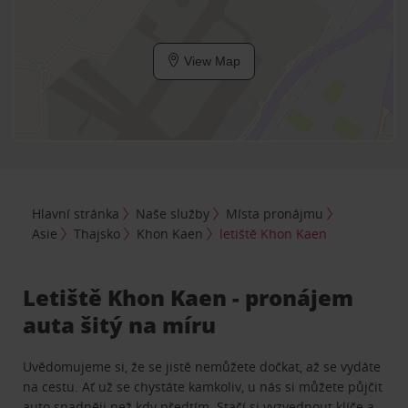
View Map
Hlavní stránka
Naše služby
Místa pronájmu
Asie
Thajsko
Khon Kaen
letiště Khon Kaen
Letiště Khon Kaen - pronájem
auta šitý na míru
Uvědomujeme si, že se jistě nemůžete dočkat, až se vydáte
na cestu. Ať už se chystáte kamkoliv, u nás si můžete půjčit
auto snadněji než kdy předtím. Stačí si vyzvednout klíče a