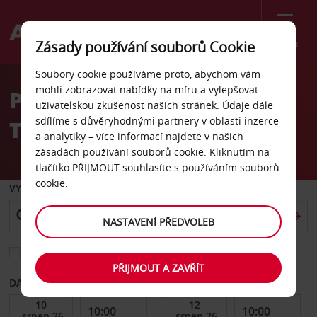
Menu
Zásady používání souborů Cookie
Welcome
Soubory cookie používáme proto, abychom vám
to
mohli zobrazovat nabídky na míru a vylepšovat
Pronájem auta Hsinchu,
Avis
uživatelskou zkušenost našich stránek. Údaje dále
sdílíme s důvěryhodnými partnery v oblasti inzerce
Taiwan, centrum
a analytiky – více informací najdete v našich
zásadách používání souborů cookie
. Kliknutím na
tlačítko PŘIJMOUT souhlasíte s používáním souborů
cookie.
VYZVEDNOUT Z
NASTAVENÍ PŘEDVOLEB
Vyberte si jiné místo vrácení
PŘIJMOUT A ZAVŘÍT
DATUM OD
DATUM DO