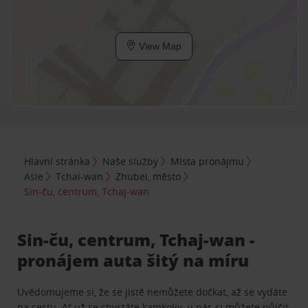
View Map
Hlavní stránka
Naše služby
Místa pronájmu
Asie
Tchai-wan
Zhubei, město
Sin-ču, centrum, Tchaj-wan
Sin-ču, centrum, Tchaj-wan -
pronájem auta šitý na míru
Uvědomujeme si, že se jistě nemůžete dočkat, až se vydáte
na cestu. Ať už se chystáte kamkoliv, u nás si můžete půjčit