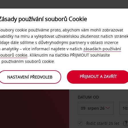
Zásady používání souborů Cookie
NAŠE SLUŽBY
FIREMNÍ ZÁKAZNÍCI
QUICKPASS
Soubory cookie používáme proto, abychom vám mohli zobrazovat
nabídky na míru a vylepšovat uživatelskou zkušenost našich stránek
Údaje dále sdílíme s důvěryhodnými partnery v oblasti inzerce
a analytiky – více informací najdete v našich
zásadách používání
souborů cookie
. Kliknutím na tlačítko PŘIJMOUT souhlasíte
VYZVEDNOUT Z
s používáním souborů cookie.
PŘIJMOUT A ZAVŘÍT
NASTAVENÍ PŘEDVOLEB
Vyberte si jiné místo 
DATUM OD
Řidič starší 25 let