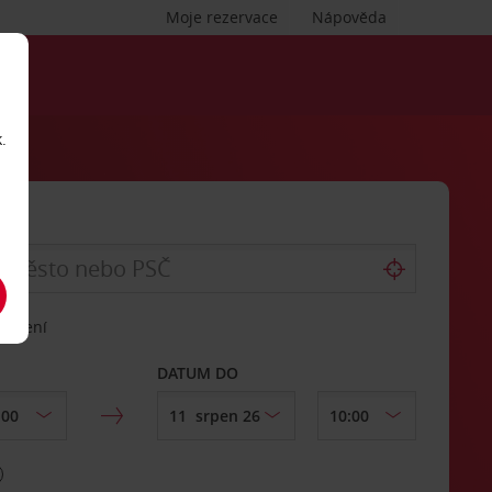
Moje rezervace
Nápověda
.
vrácení
DATUM DO