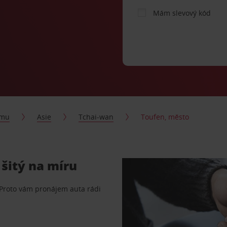
Mám slevový kód
jmu
Asie
Tchai-wan
Toufen, město
šitý na míru
 Proto vám pronájem auta rádi