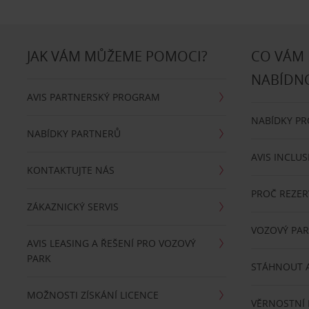
JAK VÁM MŮŽEME POMOCI?
CO VÁM
NABÍDN
AVIS PARTNERSKÝ PROGRAM
NABÍDKY P
NABÍDKY PARTNERŮ
AVIS INCLUS
KONTAKTUJTE NÁS
PROČ REZER
ZÁKAZNICKÝ SERVIS
VOZOVÝ PA
AVIS LEASING A ŘEŠENÍ PRO VOZOVÝ
PARK
STÁHNOUT A
MOŽNOSTI ZÍSKÁNÍ LICENCE
VĚRNOSTNÍ