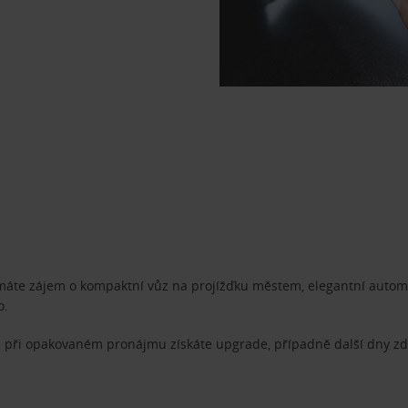
 máte zájem o kompaktní vůz na projížďku městem, elegantní automo
o.
 při opakovaném pronájmu získáte upgrade, případně další dny zda