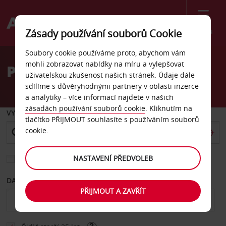
Menu
Zásady používání souborů Cookie
Welcome
Soubory cookie používáme proto, abychom vám
to
mohli zobrazovat nabídky na míru a vylepšovat
Pronájem auta Soul
Avis
uživatelskou zkušenost našich stránek. Údaje dále
sdílíme s důvěryhodnými partnery v oblasti inzerce
a analytiky – více informací najdete v našich
zásadách používání souborů cookie
. Kliknutím na
VYZVEDNOUT Z
tlačítko PŘIJMOUT souhlasíte s používáním souborů
cookie.
NASTAVENÍ PŘEDVOLEB
Vyberte si jiné místo vrácení
DATUM OD
DATUM DO
PŘIJMOUT A ZAVŘÍT