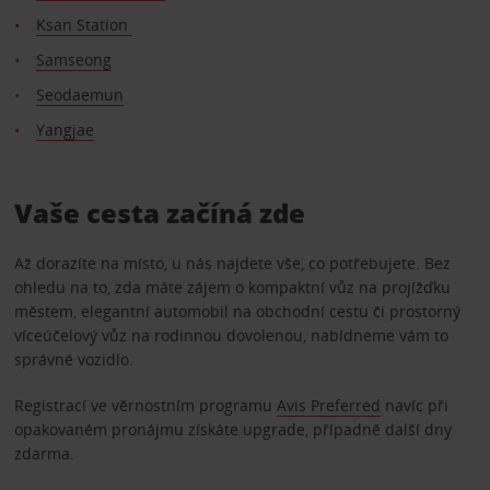
Ksan Station
Samseong
Seodaemun
Yangjae
Vaše cesta začíná zde
Až dorazíte na místo, u nás najdete vše, co potřebujete. Bez
ohledu na to, zda máte zájem o kompaktní vůz na projížďku
městem, elegantní automobil na obchodní cestu či prostorný
víceúčelový vůz na rodinnou dovolenou, nabídneme vám to
správné vozidlo.
Registrací ve věrnostním programu
Avis Preferred
navíc při
opakovaném pronájmu získáte upgrade, případně další dny
zdarma.