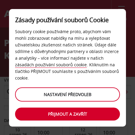
Menu
Zásady používání souborů Cookie
Welcome
Soubory cookie používáme proto, abychom vám
to
mohli zobrazovat nabídky na míru a vylepšovat
Pronájem auta letiště
Avis
uživatelskou zkušenost našich stránek. Údaje dále
sdílíme s důvěryhodnými partnery v oblasti inzerce
Kuala Namu
a analytiky – více informací najdete v našich
zásadách používání souborů cookie
. Kliknutím na
tlačítko PŘIJMOUT souhlasíte s používáním souborů
cookie.
VYZVEDNOUT Z
NASTAVENÍ PŘEDVOLEB
Vyberte si jiné místo vrácení
PŘIJMOUT A ZAVŘÍT
DATUM OD
DATUM DO