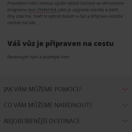
Pravidelní řidiči mohou využít výhod členství ve věrnostním
programu
Avis Preferred
, jako je upgrade vozidla a další
dny zdarma. Stačí si vybrat datum a čas a přípravu vozidla
nechat na nás.
Váš vůz je připraven na cestu
Rezervujte nyní a poznejte svet.
JAK VÁM MŮŽEME POMOCI?
CO VÁM MŮŽEME NABÍDNOUT?
NEJOBLÍBENĚJŠÍ DESTINACE