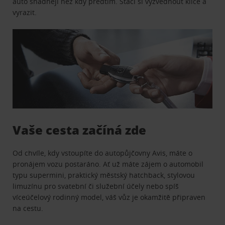
auto snadněji než kdy předtím. Stačí si vyzvednout klíče a
vyrazit.
Vaše cesta začíná zde
Od chvíle, kdy vstoupíte do autopůjčovny Avis, máte o
pronájem vozu postaráno. Ať už máte zájem o automobil
typu supermini, praktický městský hatchback, stylovou
limuzínu pro svatební či služební účely nebo spíš
víceúčelový rodinný model, váš vůz je okamžitě připraven
na cestu.