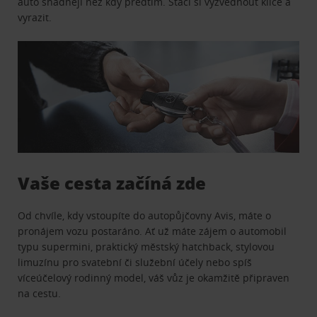
auto snadněji než kdy předtím. Stačí si vyzvednout klíče a
vyrazit.
Vaše cesta začíná zde
Od chvíle, kdy vstoupíte do autopůjčovny Avis, máte o
pronájem vozu postaráno. Ať už máte zájem o automobil
typu supermini, praktický městský hatchback, stylovou
limuzínu pro svatební či služební účely nebo spíš
víceúčelový rodinný model, váš vůz je okamžitě připraven
na cestu.