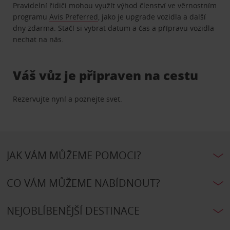
Pravidelní řidiči mohou využít výhod členství ve věrnostním
programu
Avis Preferred
, jako je upgrade vozidla a další
dny zdarma. Stačí si vybrat datum a čas a přípravu vozidla
nechat na nás.
Váš vůz je připraven na cestu
Rezervujte nyní a poznejte svet.
JAK VÁM MŮŽEME POMOCI?
CO VÁM MŮŽEME NABÍDNOUT?
NEJOBLÍBENĚJŠÍ DESTINACE