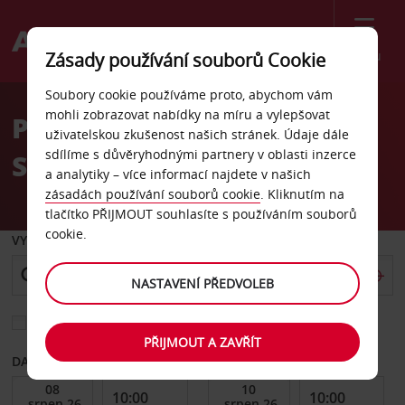
Menu
Zásady používání souborů Cookie
Welcome
Soubory cookie používáme proto, abychom vám
to
mohli zobrazovat nabídky na míru a vylepšovat
Pronájem auta Huanglong
Avis
uživatelskou zkušenost našich stránek. Údaje dále
sdílíme s důvěryhodnými partnery v oblasti inzerce
Stadium
a analytiky – více informací najdete v našich
zásadách používání souborů cookie
. Kliknutím na
tlačítko PŘIJMOUT souhlasíte s používáním souborů
cookie.
VYZVEDNOUT Z
NASTAVENÍ PŘEDVOLEB
Vyberte si jiné místo vrácení
PŘIJMOUT A ZAVŘÍT
DATUM OD
DATUM DO