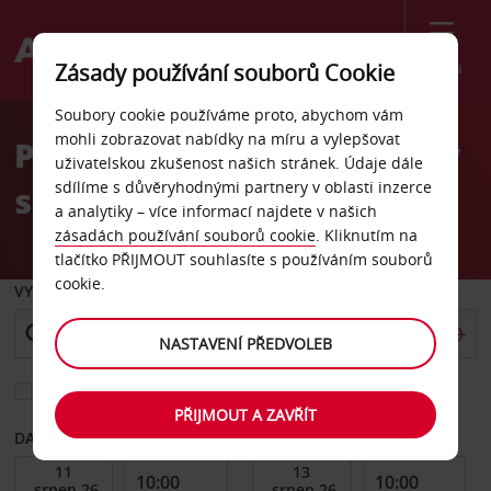
Menu
Zásady používání souborů Cookie
Welcome
Soubory cookie používáme proto, abychom vám
to
mohli zobrazovat nabídky na míru a vylepšovat
Pronájem auta Pouze vozy
Avis
uživatelskou zkušenost našich stránek. Údaje dále
sdílíme s důvěryhodnými partnery v oblasti inzerce
s řidičem
a analytiky – více informací najdete v našich
zásadách používání souborů cookie
. Kliknutím na
tlačítko PŘIJMOUT souhlasíte s používáním souborů
cookie.
VYZVEDNOUT Z
NASTAVENÍ PŘEDVOLEB
Vyberte si jiné místo vrácení
PŘIJMOUT A ZAVŘÍT
DATUM OD
DATUM DO