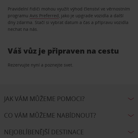
Pravidelní řidiči mohou využít výhod členství ve věrnostním
programu
Avis Preferred
, jako je upgrade vozidla a další
dny zdarma. Stačí si vybrat datum a čas a přípravu vozidla
nechat na nás.
Váš vůz je připraven na cestu
Rezervujte nyní a poznejte svet.
JAK VÁM MŮŽEME POMOCI?
CO VÁM MŮŽEME NABÍDNOUT?
NEJOBLÍBENĚJŠÍ DESTINACE