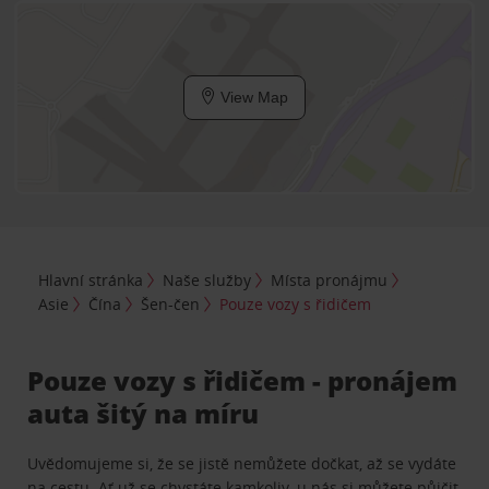
View Map
Hlavní stránka
Naše služby
Místa pronájmu
Asie
Čína
Šen-čen
Pouze vozy s řidičem
Pouze vozy s řidičem - pronájem
auta šitý na míru
Uvědomujeme si, že se jistě nemůžete dočkat, až se vydáte
na cestu. Ať už se chystáte kamkoliv, u nás si můžete půjčit