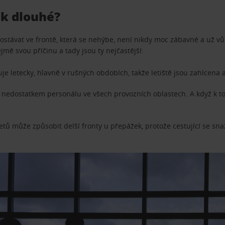
ak dlouhé?
. Postávat ve frontě, která se nehýbe, není nikdy moc zábavné a už v
mě svou příčinu a tady jsou ty nejčastější:
je letecky, hlavně v rušných obdobích, takže letiště jsou zahlcena a
pí nedostatkem personálu ve všech provozních oblastech. A když k t
tů může způsobit delší fronty u přepážek, protože cestující se snaž