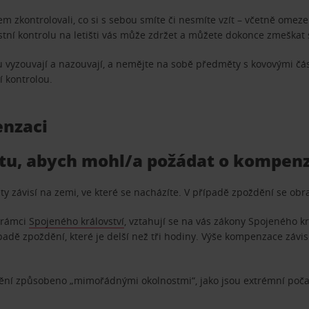
m zkontrolovali, co si s sebou smíte či nesmíte vzít – včetně ome
ní kontrolu na letišti vás může zdržet a můžete dokonce zmeškat s
u vyzouvají a nazouvají, a nemějte na sobě předměty s kovovými čás
í kontrolou.
enzaci
etu, abych mohl/a požádat o kompenz
y závisí na zemi, ve které se nacházíte. V případě zpoždění se obr
v rámci
Spojeného království
, vztahují se na vás zákony Spojeného k
padě zpoždění, které je delší než tři hodiny. Výše kompenzace závi
í způsobeno „mimořádnými okolnostmi“, jako jsou extrémní počas