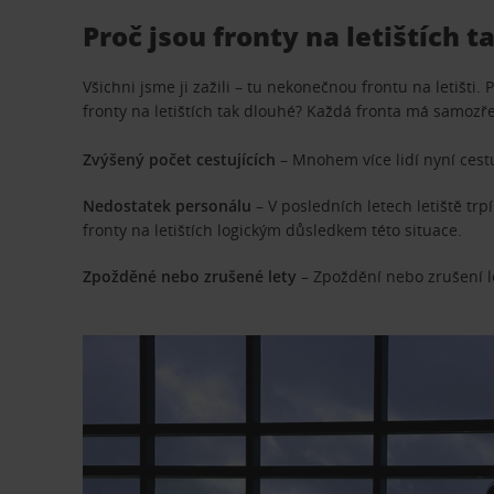
Proč jsou fronty na letištích t
Všichni jsme ji zažili – tu nekonečnou frontu na letišti
fronty na letištích tak dlouhé? Každá fronta má samozřej
Zvýšený počet cestujících
– Mnohem více lidí nyní cestu
Nedostatek personálu
– V posledních letech letiště tr
fronty na letištích logickým důsledkem této situace.
Zpožděné nebo zrušené lety
– Zpoždění nebo zrušení le