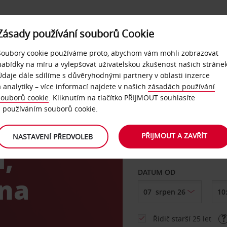
Zásady používání souborů Cookie
NAŠE SLUŽBY
FIREMNÍ ZÁKAZNÍCI
QUICKPASS
Soubory cookie používáme proto, abychom vám mohli zobrazovat
nabídky na míru a vylepšovat uživatelskou zkušenost našich stránek
Údaje dále sdílíme s důvěryhodnými partnery v oblasti inzerce
a analytiky – více informací najdete v našich
zásadách používání
souborů cookie
. Kliknutím na tlačítko PŘIJMOUT souhlasíte
VYZVEDNOUT Z
s používáním souborů cookie.
PŘIJMOUT A ZAVŘÍT
NASTAVENÍ PŘEDVOLEB
,
Vyberte si jiné místo 
DATUM OD
 na
Řidič starší 25 let