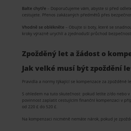
Balte chytře
– Doporučujeme vám, abyste si před odlete
cestujete. Přenos zakázaných předmětů přes bezpečnost
Vhodně se oblékněte
– Obujte si boty, které se snadno
kroky výrazně urychlí a zjednoduší průchod bezpečnost
Zpožděný let a žádost o komp
Jak velké musí být zpoždění l
Pravidla a normy týkající se kompenzace za zpožděné let
S ohledem na tuto skutečnost: pokud letíte z/do nebo 
povinnost zaplatit cestujícím finanční kompenzaci v pří
od 220 £ do 520 £.
Na kompenzaci nicméně nemáte nárok, pokud je zpožděn