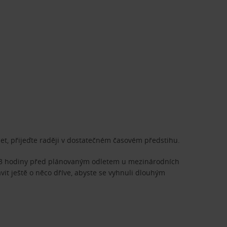
let, přijeďte raději v dostatečném časovém předstihu.
 a 3 hodiny před plánovaným odletem u mezinárodních
avit ještě o něco dříve, abyste se vyhnuli dlouhým