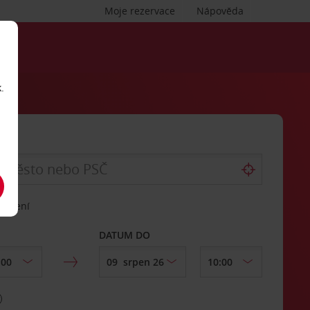
Moje rezervace
Nápověda
.
vrácení
DATUM DO