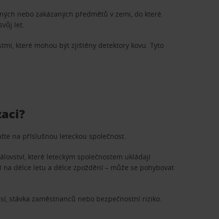
zených nebo zakázaných předmětů v zemi, do které
vůj let.
tmi, které mohou být zjištěny detektory kovu. Tyto
aci?
aťte na příslušnou leteckou společnost.
rálovství, které leteckým společnostem ukládají
sí na délce letu a délce zpoždění – může se pohybovat
í, stávka zaměstnanců nebo bezpečnostní riziko.