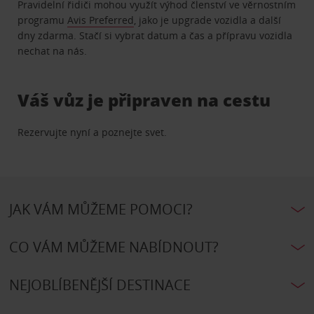
Pravidelní řidiči mohou využít výhod členství ve věrnostním
programu
Avis Preferred
, jako je upgrade vozidla a další
dny zdarma. Stačí si vybrat datum a čas a přípravu vozidla
nechat na nás.
Váš vůz je připraven na cestu
Rezervujte nyní a poznejte svet.
JAK VÁM MŮŽEME POMOCI?
CO VÁM MŮŽEME NABÍDNOUT?
NEJOBLÍBENĚJŠÍ DESTINACE