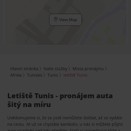
View Map
Hlavní stránka
Naše služby
Místa pronájmu
Afrika
Tunisko
Tunis
letiště Tunis
Letiště Tunis - pronájem auta
šitý na míru
Uvědomujeme si, že se jistě nemůžete dočkat, až se vydáte
na cestu. Ať už se chystáte kamkoliv, u nás si můžete půjčit
auto snadněji než kdy předtím. Stačí si vyzvednout klíče a