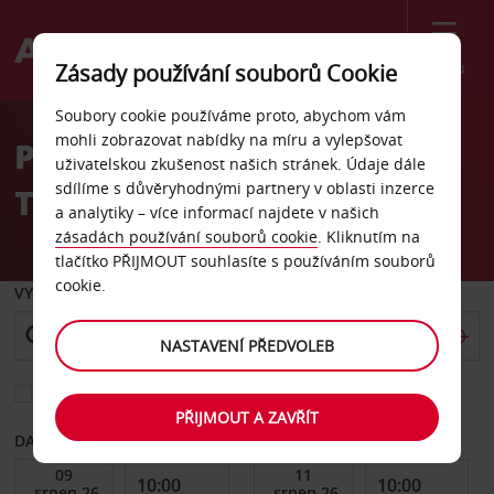
Menu
Zásady používání souborů Cookie
Welcome
Soubory cookie používáme proto, abychom vám
to
mohli zobrazovat nabídky na míru a vylepšovat
Pronájem auta letiště
Avis
uživatelskou zkušenost našich stránek. Údaje dále
sdílíme s důvěryhodnými partnery v oblasti inzerce
Tunis
a analytiky – více informací najdete v našich
zásadách používání souborů cookie
. Kliknutím na
tlačítko PŘIJMOUT souhlasíte s používáním souborů
cookie.
VYZVEDNOUT Z
NASTAVENÍ PŘEDVOLEB
Vyberte si jiné místo vrácení
PŘIJMOUT A ZAVŘÍT
DATUM OD
DATUM DO