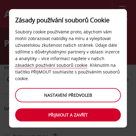
Menu
Zásady používání souborů Cookie
Welcome
Soubory cookie používáme proto, abychom vám
to
mohli zobrazovat nabídky na míru a vylepšovat
Pronájem auta Tanzánie
Avis
uživatelskou zkušenost našich stránek. Údaje dále
sdílíme s důvěryhodnými partnery v oblasti inzerce
a analytiky – více informací najdete v našich
zásadách používání souborů cookie
. Kliknutím na
VYZVEDNOUT Z
tlačítko PŘIJMOUT souhlasíte s používáním souborů
cookie.
NASTAVENÍ PŘEDVOLEB
Vyberte si jiné místo vrácení
DATUM OD
DATUM DO
PŘIJMOUT A ZAVŘÍT