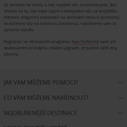
Až dorazíte na místo, u nás najdete vše, co potřebujete. Bez
ohledu na to, zda máte zájem o kompaktní vůz na projížďku
městem, elegantní automobil na obchodní cestu či prostorný
víceúčelový vůz na rodinnou dovolenou, nabídneme vám to
správné vozidlo.
Registrací ve věrnostním programu
Avis Preferred
navíc při
opakovaném pronájmu získáte upgrade, případně další dny
zdarma.
JAK VÁM MŮŽEME POMOCI?
CO VÁM MŮŽEME NABÍDNOUT?
NEJOBLÍBENĚJŠÍ DESTINACE