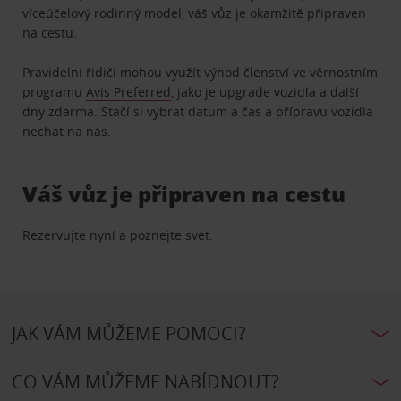
víceúčelový rodinný model, váš vůz je okamžitě připraven
na cestu.
Pravidelní řidiči mohou využít výhod členství ve věrnostním
programu
Avis Preferred
, jako je upgrade vozidla a další
dny zdarma. Stačí si vybrat datum a čas a přípravu vozidla
nechat na nás.
Váš vůz je připraven na cestu
Rezervujte nyní a poznejte svet.
JAK VÁM MŮŽEME POMOCI?
CO VÁM MŮŽEME NABÍDNOUT?