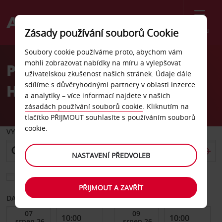
Menu
Zásady používání souborů Cookie
Welcome
Soubory cookie používáme proto, abychom vám
to
mohli zobrazovat nabídky na míru a vylepšovat
Pronájem auta letiště
Avis
uživatelskou zkušenost našich stránek. Údaje dále
sdílíme s důvěryhodnými partnery v oblasti inzerce
Hosea Kutako, Windhoek
a analytiky – více informací najdete v našich
zásadách používání souborů cookie
. Kliknutím na
tlačítko PŘIJMOUT souhlasíte s používáním souborů
cookie.
VYZVEDNOUT Z
NASTAVENÍ PŘEDVOLEB
Vyberte si jiné místo vrácení
PŘIJMOUT A ZAVŘÍT
DATUM OD
DATUM DO