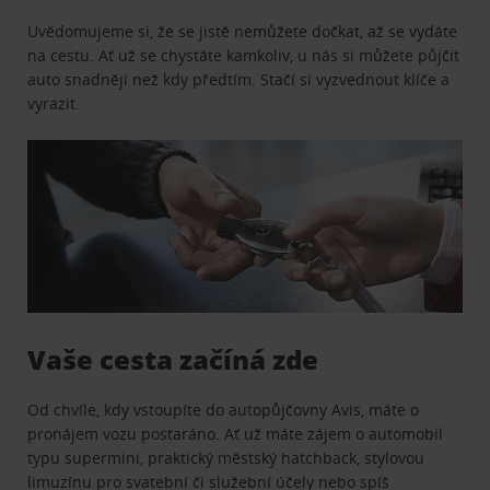
Uvědomujeme si, že se jistě nemůžete dočkat, až se vydáte
na cestu. Ať už se chystáte kamkoliv, u nás si můžete půjčit
auto snadněji než kdy předtím. Stačí si vyzvednout klíče a
vyrazit.
Vaše cesta začíná zde
Od chvíle, kdy vstoupíte do autopůjčovny Avis, máte o
pronájem vozu postaráno. Ať už máte zájem o automobil
typu supermini, praktický městský hatchback, stylovou
limuzínu pro svatební či služební účely nebo spíš