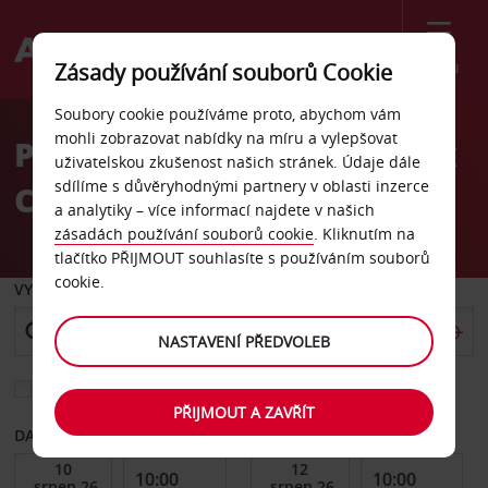
Menu
Zásady používání souborů Cookie
Welcome
Soubory cookie používáme proto, abychom vám
to
mohli zobrazovat nabídky na míru a vylepšovat
Pronájem auta Pointe Aux
Avis
uživatelskou zkušenost našich stránek. Údaje dále
sdílíme s důvěryhodnými partnery v oblasti inzerce
Canonniers, Grand Bay
a analytiky – více informací najdete v našich
zásadách používání souborů cookie
. Kliknutím na
tlačítko PŘIJMOUT souhlasíte s používáním souborů
cookie.
VYZVEDNOUT Z
NASTAVENÍ PŘEDVOLEB
Vyberte si jiné místo vrácení
PŘIJMOUT A ZAVŘÍT
DATUM OD
DATUM DO