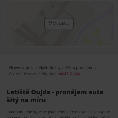
View Map
Hlavní stránka
Naše služby
Místa pronájmu
Afrika
Maroko
Oujda
letiště Oujda
Letiště Oujda - pronájem auta
šitý na míru
Uvědomujeme si, že se jistě nemůžete dočkat, až se vydáte
na cestu. Ať už se chystáte kamkoliv, u nás si můžete půjčit