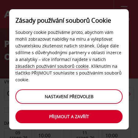
Menu
Zásady používání souborů Cookie
Welcome
Soubory cookie používáme proto, abychom vám
to
mohli zobrazovat nabídky na míru a vylepšovat
Pronájem auta letiště
Avis
uživatelskou zkušenost našich stránek. Údaje dále
sdílíme s důvěryhodnými partnery v oblasti inzerce
Oujda
a analytiky – více informací najdete v našich
zásadách používání souborů cookie
. Kliknutím na
tlačítko PŘIJMOUT souhlasíte s používáním souborů
cookie.
VYZVEDNOUT Z
NASTAVENÍ PŘEDVOLEB
Vyberte si jiné místo vrácení
PŘIJMOUT A ZAVŘÍT
DATUM OD
DATUM DO